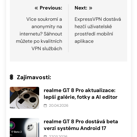
Navigace
Previous:
Next:
pro
Více soukromí a
ExpressVPN dostává
anonymity na
hezčí uživatelské
příspěvek
internetu? Sáhnout
prostředí mobilní
můžete po kvalitních
aplikace
VPN službách
Zajímavosti:
realme GT 8 Pro aktualizace:
lepší galérie, fotky a AI editor
20.04.2026
realme GT 8 Pro dostává beta
verzi systému Android 17
27.03.2026