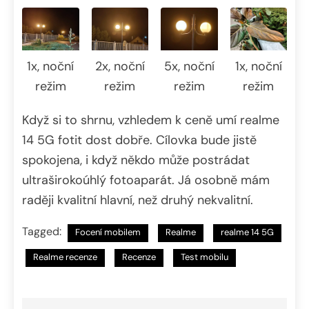
1x, noční
2x, noční
5x, noční
1x, noční
režim
režim
režim
režim
Když si to shrnu, vzhledem k ceně umí realme
14 5G fotit dost dobře. Cílovka bude jistě
spokojena, i když někdo může postrádat
ultraširokoúhlý fotoaparát. Já osobně mám
raději kvalitní hlavní, než druhý nekvalitní.
Tagged:
Focení mobilem
Realme
realme 14 5G
Realme recenze
Recenze
Test mobilu