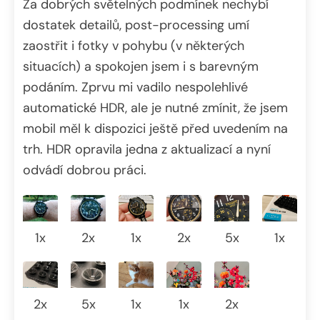
Za dobrých světelných podmínek nechybí
dostatek detailů, post-processing umí
zaostřit i fotky v pohybu (v některých
situacích) a spokojen jsem i s barevným
podáním. Zprvu mi vadilo nespolehlivé
automatické HDR, ale je nutné zmínit, že jsem
mobil měl k dispozici ještě před uvedením na
trh. HDR opravila jedna z aktualizací a nyní
odvádí dobrou práci.
1x
2x
1x
2x
5x
1x
2x
5x
1x
1x
2x