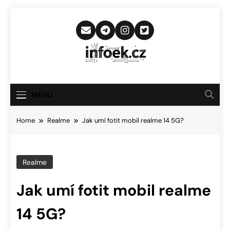
Skip
to
content
Infoek.cz
Web Věnující Se Technologickým
Novinkám
MENU
Home
Realme
Jak umí fotit mobil realme 14 5G?
Realme
Jak umí fotit mobil realme
14 5G?