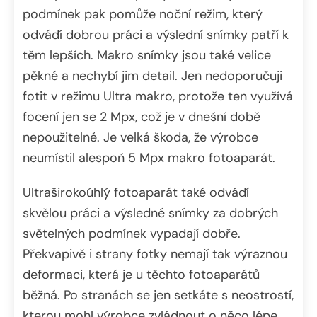
podmínek pak pomůže noční režim, který
odvádí dobrou práci a výslední snímky patří k
těm lepších. Makro snímky jsou také velice
pěkné a nechybí jim detail. Jen nedoporučuji
fotit v režimu Ultra makro, protože ten využívá
focení jen se 2 Mpx, což je v dnešní době
nepoužitelné. Je velká škoda, že výrobce
neumístil alespoň 5 Mpx makro fotoaparát.
Ultraširokoúhlý fotoaparát také odvádí
skvělou práci a výsledné snímky za dobrých
světelných podmínek vypadají dobře.
Překvapivě i strany fotky nemají tak výraznou
deformaci, která je u těchto fotoaparátů
běžná. Po stranách se jen setkáte s neostrostí,
kterou mohl výrobce zvládnout o něco lépe,