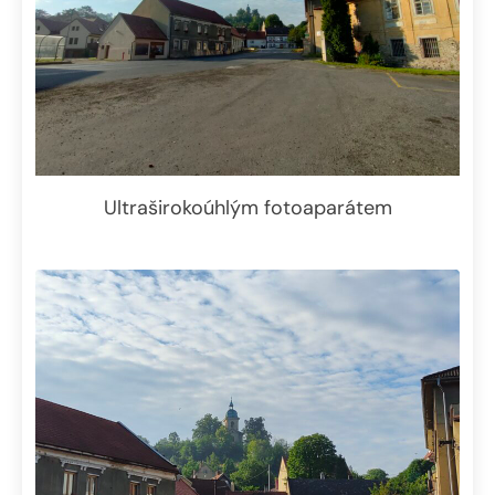
Ultraširokoúhlým fotoaparátem