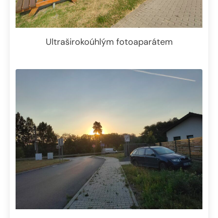
Ultraširokoúhlým fotoaparátem