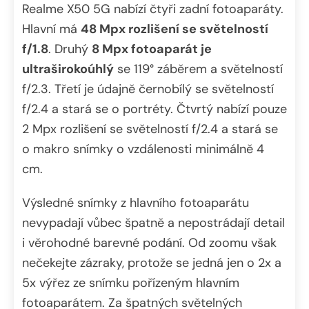
Realme X50 5G nabízí čtyři zadní fotoaparáty.
Hlavní má
48 Mpx rozlišení se světelností
f/1.8
. Druhý
8 Mpx fotoaparát je
ultraširokoúhlý
se 119° záběrem a světelností
f/2.3. Třetí je údajně černobílý se světelností
f/2.4 a stará se o portréty. Čtvrtý nabízí pouze
2 Mpx rozlišení se světelností f/2.4 a stará se
o makro snímky o vzdálenosti minimálně 4
cm.
Výsledné snímky z hlavního fotoaparátu
nevypadají vůbec špatně a nepostrádají detail
i věrohodné barevné podání. Od zoomu však
nečekejte zázraky, protože se jedná jen o 2x a
5x výřez ze snímku pořízeným hlavním
fotoaparátem. Za špatných světelných