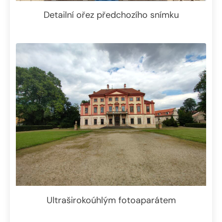
Detailní ořez předchozího snímku
Ultraširokoúhlým fotoaparátem