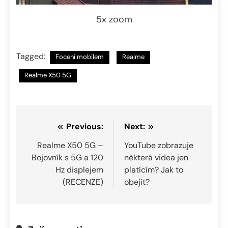
5x zoom
Tagged:
Focení mobilem
Realme
Realme X50 5G
Navigace
Previous:
Next:
pro
Realme X50 5G –
YouTube zobrazuje
Bojovník s 5G a 120
některá videa jen
příspěvek
Hz displejem
platícím? Jak to
(RECENZE)
obejít?