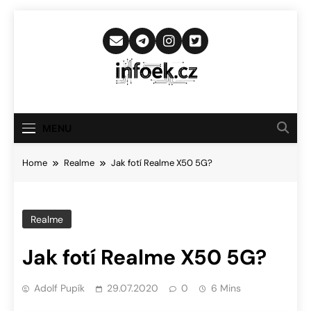
Skip
to
content
Infoek.cz
Web Věnující Se Technologickým
Novinkám
MENU
Home
Realme
Jak fotí Realme X50 5G?
Realme
Jak fotí Realme X50 5G?
Adolf Pupík
29.07.2020
0
6 Mins