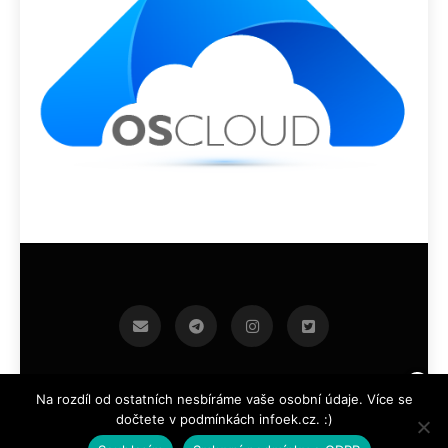
infoek.cz 2026.Developed By
.
BlazeThemes
Na rozdíl od ostatních nesbíráme vaše osobní údaje. Více se
dočtete v podmínkách infoek.cz. :)