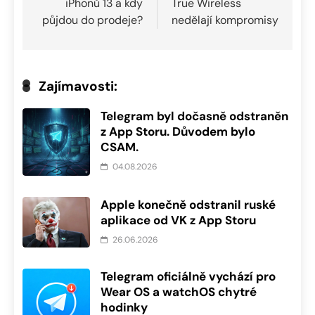
iPhonů 13 a kdy
True Wireless
příspěvek
půjdou do prodeje?
nedělají kompromisy
Zajímavosti:
Telegram byl dočasně odstraněn
z App Storu. Důvodem bylo
CSAM.
04.08.2026
Apple konečně odstranil ruské
aplikace od VK z App Storu
26.06.2026
Telegram oficiálně vychází pro
Wear OS a watchOS chytré
hodinky