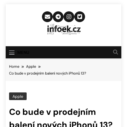
Skip
to
content
Infoek.cz
Web Věnující Se Technologickým
Novinkám
MENU
Home
Apple
Co bude v prodejním balení nových iPhonů 13?
Apple
Co bude v prodejním
balení nových iPhonů 13?