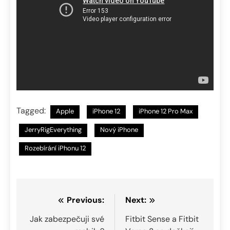
Tagged:
Apple
iPhone 12
iPhone 12 Pro Max
JerryRigEverything
Nový iPhone
Rozebírání iPhonu 12
Navigace
Previous:
Next:
pro
Jak zabezpečuji své
Fitbit Sense a Fitbit