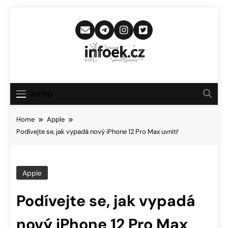
Skip
to
content
Infoek.cz
Web Věnující Se Technologickým
Novinkám
MENU
Home
Apple
Podívejte se, jak vypadá nový iPhone 12 Pro Max uvnitř
Apple
Podívejte se, jak vypadá
nový iPhone 12 Pro Max