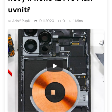
uvnitř
Adolf Pupík
19.11.2020
0
1 Mins