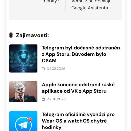
mobily?
Versa 3 se dočkají
příspěvek
Google Asistenta
Zajímavosti:
Telegram byl dočasně odstraněn
z App Storu. Důvodem bylo
CSAM.
04.08.2026
Apple konečně odstranil ruské
aplikace od VK z App Storu
26.06.2026
Telegram oficiálně vychází pro
Wear OS a watchOS chytré
hodinky