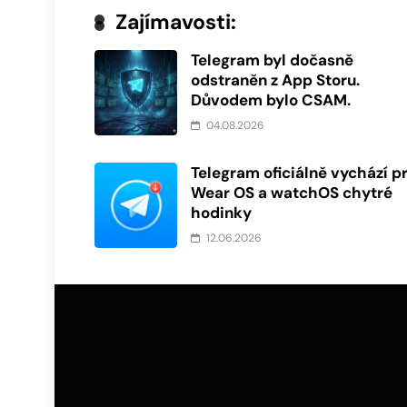
Zajímavosti:
Telegram byl dočasně
odstraněn z App Storu.
Důvodem bylo CSAM.
04.08.2026
Telegram oficiálně vychází p
Wear OS a watchOS chytré
hodinky
12.06.2026