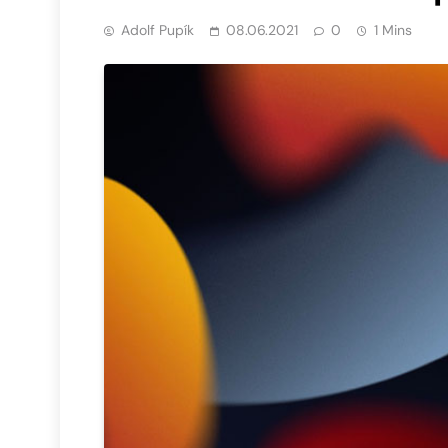
Adolf Pupík
08.06.2021
0
1 Mins