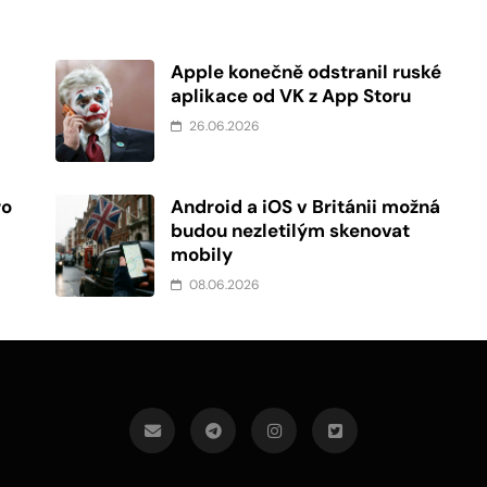
Apple konečně odstranil ruské
aplikace od VK z App Storu
26.06.2026
ro
Android a iOS v Británii možná
budou nezletilým skenovat
mobily
08.06.2026