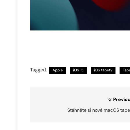
Tagged:
Apple
iOS 15
iOS tapety
Tape
Navigace
Previou
pro
Stáhněte si nové macOS tape
příspěvek