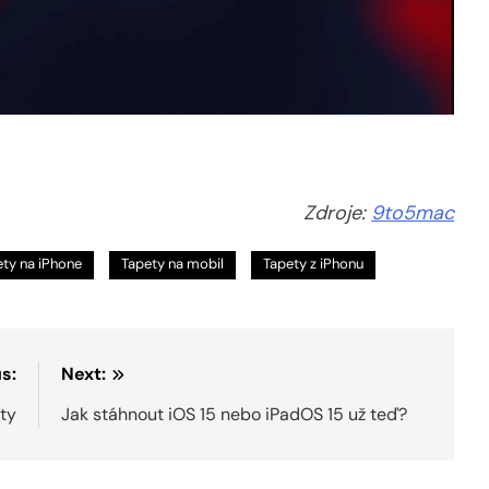
Zdroje:
9to5mac
ty na iPhone
Tapety na mobil
Tapety z iPhonu
s:
Next:
ty
Jak stáhnout iOS 15 nebo iPadOS 15 už teď?