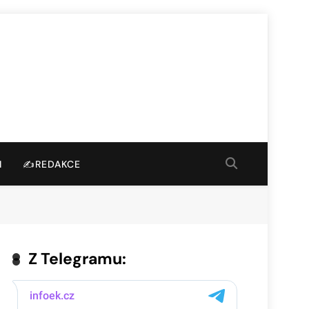
I
✍️REDAKCE
Z Telegramu: