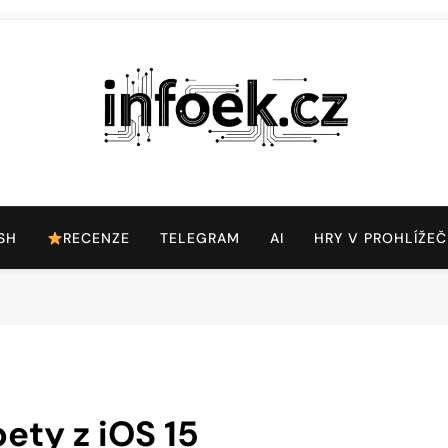
Infoek.cz
Web Věnující Se Technologickým Novinkám
SH
RECENZE
TELEGRAM
AI
HRY V PROHLÍŽEČ
ety z iOS 15