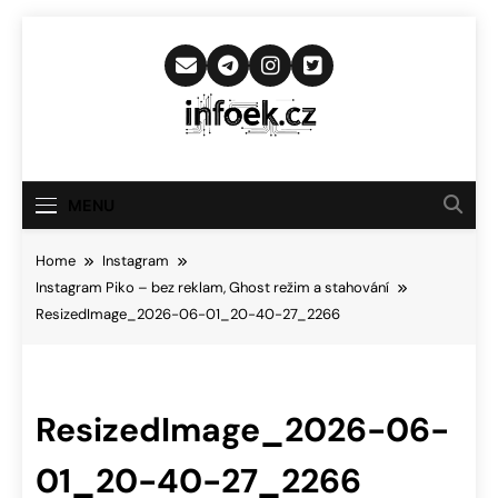
Skip
to
content
Infoek.cz
Web Věnující Se Technologickým
Novinkám
MENU
Home
Instagram
Instagram Piko – bez reklam, Ghost režim a stahování
ResizedImage_2026-06-01_20-40-27_2266
ResizedImage_2026-06-
01_20-40-27_2266