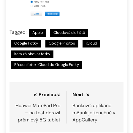
Tagged:
Apple
Cloudová uložiště
Google Fotky
Google Photos
iCloud
kam zálohovat fotky
Přesun fotek iCloud do Google Fotky
Navigace
Previous:
Next:
pro
Huawei MatePad Pro
Bankovní aplikace
– na test dorazil
mBank je konečně v
příspěvek
prémiový 5G tablet
AppGallery