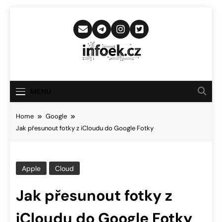
Skip
to
content
Infoek.cz
Web Věnující Se Technologickým
Novinkám
MENU
Home
Google
Jak přesunout fotky z iCloudu do Google Fotky
Apple
Cloud
Jak přesunout fotky z
iCloudu do Google Fotky