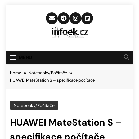
Skip
to
content
Infoek.cz
Web Věnující Se Technologickým
Novinkám
MENU
Home
Notebooky/Počítače
HUAWEI MateStation S – specifikace počítače
Notebooky/Počítače
HUAWEI MateStation S –
specifikace počítače