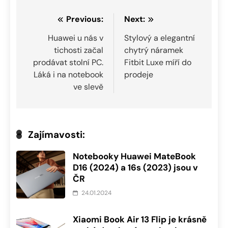
Navigace
Previous:
Next:
pro
Huawei u nás v
Stylový a elegantní
tichosti začal
chytrý náramek
příspěvek
prodávat stolní PC.
Fitbit Luxe míří do
Láká i na notebook
prodeje
ve slevě
Zajímavosti:
Notebooky Huawei MateBook
D16 (2024) a 16s (2023) jsou v
ČR
24.01.2024
Xiaomi Book Air 13 Flip je krásně