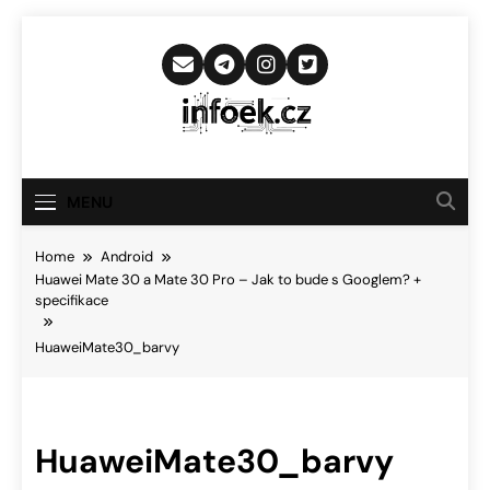
Skip
to
content
Infoek.cz
Web Věnující Se Technologickým
Novinkám
MENU
Home
Android
Huawei Mate 30 a Mate 30 Pro – Jak to bude s Googlem? +
specifikace
HuaweiMate30_barvy
HuaweiMate30_barvy