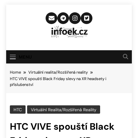
Skip
to
content
Infoek.cz
Web Věnující Se Technologickým
Novinkám
MENU
Home
Virtuální realita/Rozšířená reality
HTC VIVE spouští Black Friday slevy na XR headsety i
příslušenství
HTC
Virtuální Realita/Rozšířená Reality
HTC VIVE spouští Black