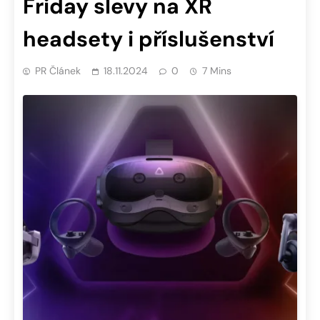
Friday slevy na XR
headsety i příslušenství
PR Článek
18.11.2024
0
7 Mins