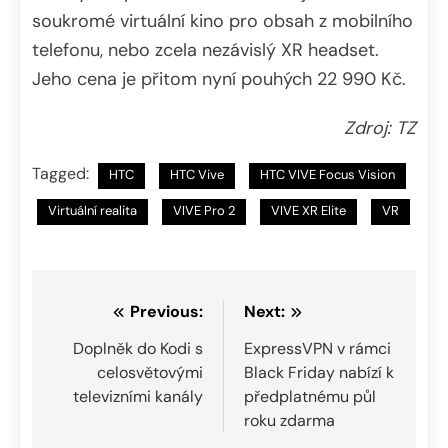
soukromé virtuální kino pro obsah z mobilního
telefonu, nebo zcela nezávislý XR headset.
Jeho cena je přitom nyní pouhých 22 990 Kč.
Zdroj: TZ
Tagged:
HTC
HTC Vive
HTC VIVE Focus Vision
Virtuální realita
VIVE Pro 2
VIVE XR Elite
VR
Navigace
Previous:
Next:
pro
Doplněk do Kodi s
ExpressVPN v rámci
celosvětovými
Black Friday nabízí k
příspěvek
televizními kanály
předplatnému půl
roku zdarma