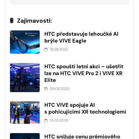
Zajímavosti:
HTC představuje lehoučké AI
brýle VIVE Eagle
18.08.2025
HTC spouští letní akci – ušetřit
lze na HTC VIVE Pro 2 i VIVE XR
Elite
09.05.2025
HTC VIVE spojuje AI
s pohlcujícími XR technologiemi
10.03.2025
HTC snižuje cenu prémiového