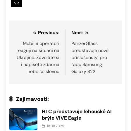
VR
Navigace
Previous:
Next:
pro
Mobilní operátoři
PanzerGlass
reagují na situaci na
představuje nové
příspěvek
Ukrajině. Zavoláte si
příslušenství pro
i napíšete zdarma
řadu Samsung
nebo se slevou
Galaxy S22
Zajímavosti:
HTC představuje lehoučké AI
brýle VIVE Eagle
18.08.2025