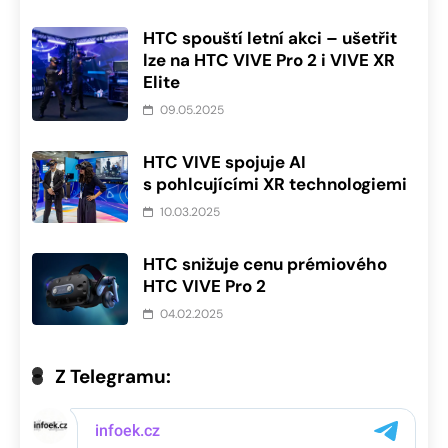
HTC spouští letní akci – ušetřit
lze na HTC VIVE Pro 2 i VIVE XR
Elite
09.05.2025
HTC VIVE spojuje AI
s pohlcujícími XR technologiemi
10.03.2025
HTC snižuje cenu prémiového
HTC VIVE Pro 2
04.02.2025
Z Telegramu: