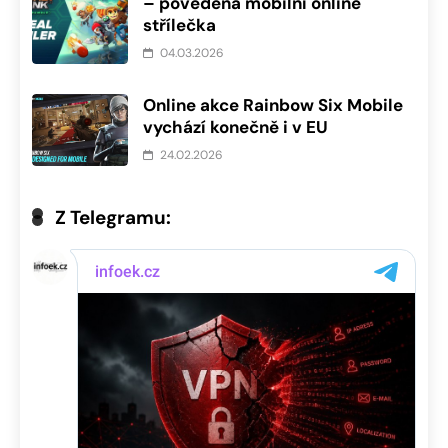
– povedená mobilní online
střílečka
04.03.2026
Online akce Rainbow Six Mobile
vychází konečně i v EU
24.02.2026
Z Telegramu: