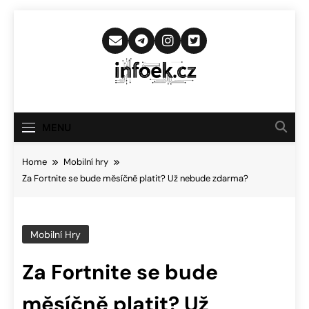
Skip
to
content
Infoek.cz
Web Věnující Se Technologickým
Novinkám
MENU
Home
Mobilní hry
Za Fortnite se bude měsíčně platit? Už nebude zdarma?
Mobilní Hry
Za Fortnite se bude
měsíčně platit? Už