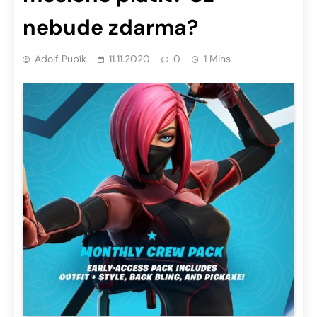
nebude zdarma?
Adolf Pupík
11.11.2020
0
1 Mins