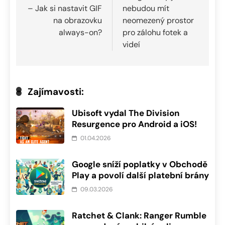
– Jak si nastavit GIF
nebudou mít
příspěvek
na obrazovku
neomezený prostor
always-on?
pro zálohu fotek a
videí
Zajímavosti:
Ubisoft vydal The Division
Resurgence pro Android a iOS!
01.04.2026
Google sníží poplatky v Obchodě
Play a povolí další platební brány
09.03.2026
Ratchet & Clank: Ranger Rumble