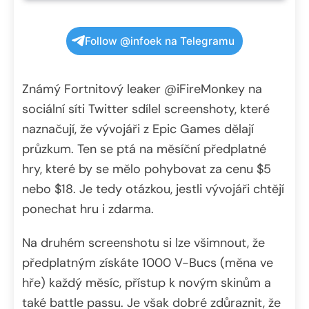
Follow @infoek na Telegramu
Známý Fortnitový leaker @iFireMonkey na
sociální síti Twitter sdílel screenshoty, které
naznačují, že vývojáři z Epic Games dělají
průzkum. Ten se ptá na měsíční předplatné
hry, které by se mělo pohybovat za cenu $5
nebo $18. Je tedy otázkou, jestli vývojáři chtějí
ponechat hru i zdarma.
Na druhém screenshotu si lze všimnout, že
předplatným získáte 1000 V-Bucs (měna ve
hře) každý měsíc, přístup k novým skinům a
také battle passu. Je však dobré zdůraznit, že