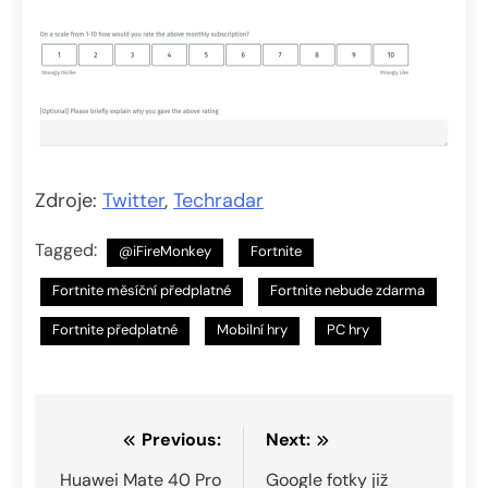
Zdroje:
Twitter
,
Techradar
Tagged:
@iFireMonkey
Fortnite
Fortnite měsíční předplatné
Fortnite nebude zdarma
Fortnite předplatné
Mobilní hry
PC hry
Navigace
Previous:
Next:
pro
Huawei Mate 40 Pro
Google fotky již