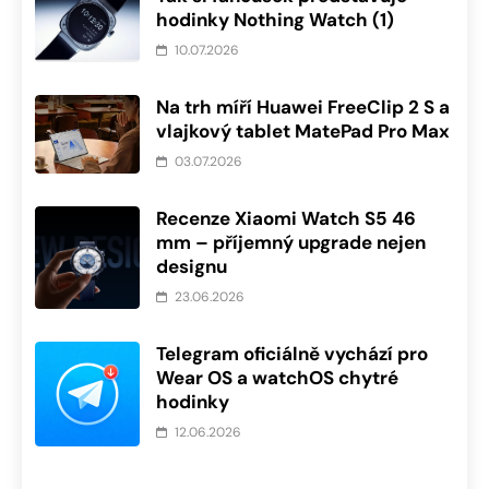
hodinky Nothing Watch (1)
10.07.2026
Na trh míří Huawei FreeClip 2 S a
vlajkový tablet MatePad Pro Max
03.07.2026
Recenze Xiaomi Watch S5 46
mm – příjemný upgrade nejen
designu
23.06.2026
Telegram oficiálně vychází pro
Wear OS a watchOS chytré
hodinky
12.06.2026