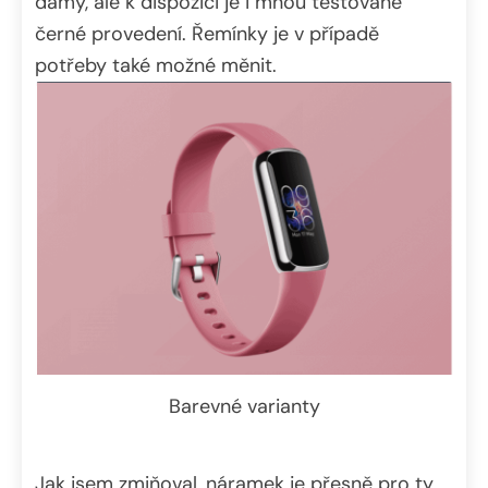
dámy, ale k dispozici je i mnou testované
černé provedení. Řemínky je v případě
potřeby také možné měnit.
Barevné varianty
Jak jsem zmiňoval, náramek je přesně pro ty,