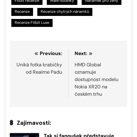
Fitbit recenze
Malé hodinky
Náramek pro ženy
Recenze
Recenze chytrých náramků
Recenze Fitbit Luxe
Navigace
Previous:
Next:
pro
Uniká fotka krabičky
HMD Global
od Realme Padu
oznamuje
příspěvek
dostupnost modelu
Nokia XR20 na
českém trhu
Zajímavosti:
Tak si fanoušek představuje