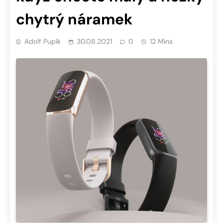
chytrý náramek
Adolf Pupík
30.08.2021
0
12 Mins