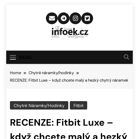
Skip
to
content
Infoek.cz
Web Věnující Se Technologickým
Novinkám
MENU
Home
Chytré náramky/hodinky
RECENZE: Fitbit Luxe – když chcete malý a hezký chytrý náramek
Chytré Náramky/hodinky
Fitbit
RECENZE: Fitbit Luxe –
když chcete malý a hezký