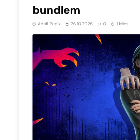
bundlem
Adolf Pupík
25.10.2025
0
1 Mins