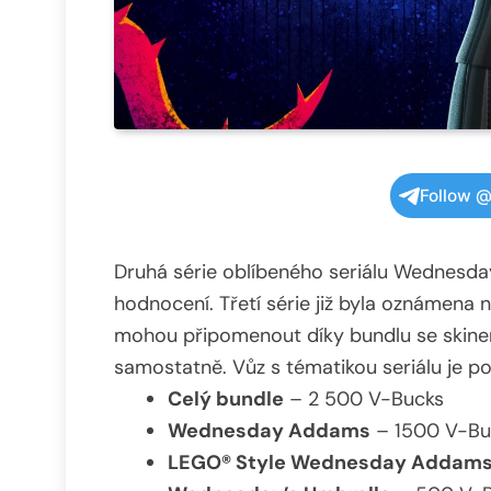
Follow @
Druhá série oblíbeného seriálu Wednesday
hodnocení. Třetí série již byla oznámena n
mohou připomenout díky bundlu se skinem
samostatně. Vůz s tématikou seriálu je po
Celý bundle
– 2 500 V-Bucks
Wednesday Addams
– 1500 V-Bu
LEGO® Style Wednesday Addam