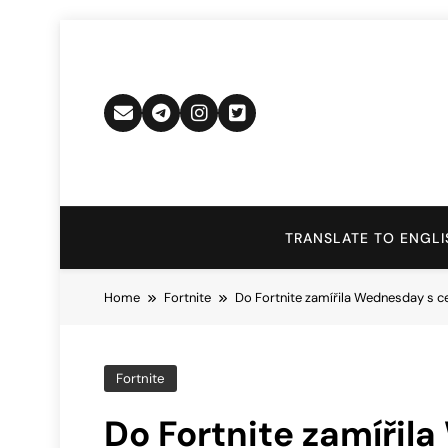
Skip
to
content
TRANSLATE TO ENGLI
Home
Fortnite
Do Fortnite zamířila Wednesday s 
Fortnite
Do Fortnite zamířil