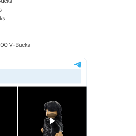
ucks
s
ks
00 V-Bucks