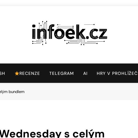
Infoek.cz
Web Věnující Se Technologickým Novinkám
SH
RECENZE
TELEGRAM
AI
HRY V PROHLÍŽEČ
celým bundlem
a Wednesday s celým