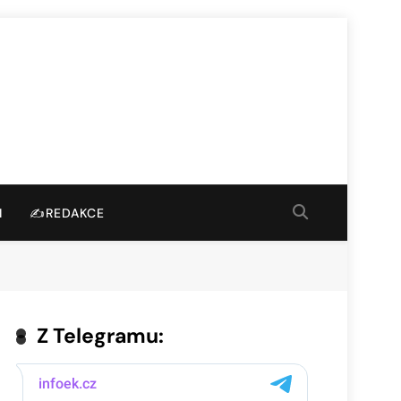
I
✍️REDAKCE
Z Telegramu: