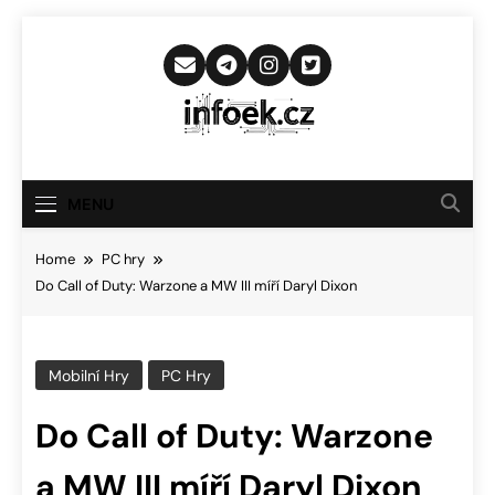
Skip
to
content
Infoek.cz
Web Věnující Se Technologickým
Novinkám
MENU
Home
PC hry
Do Call of Duty: Warzone a MW III míří Daryl Dixon
Mobilní Hry
PC Hry
Do Call of Duty: Warzone
a MW III míří Daryl Dixon