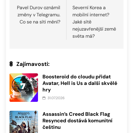
pro
Pavel Durov oznámil
Severní Korea a
změny v Telegramu.
mobilní internet?
příspěvek
Co se na síti mění?
Jaké sítě
nejuzavřenější země
světa má?
Zajímavosti:
Boosteroid do cloudu přidat
Avatar, Hell is Us a další skvělé
hry
31.07.2026
Assassin’s Creed Black Flag
Resynced dostává komunitní
češtinu