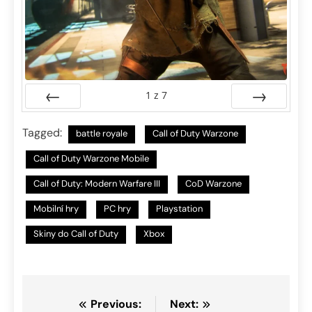
1
z
7
Předchozí
Další
Tagged:
battle royale
Call of Duty Warzone
Call of Duty Warzone Mobile
Call of Duty: Modern Warfare III
CoD Warzone
Mobilní hry
PC hry
Playstation
Skiny do Call of Duty
Xbox
Navigace
Previous:
Next: