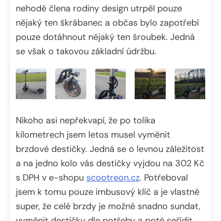
nehodě člena rodiny design utrpěl pouze
nějaký ten škrábanec a občas bylo zapotřebí
pouze dotáhnout nějaký ten šroubek. Jedná
se však o takovou základní údržbu.
Nikoho asi nepřekvapí, že po tolika
kilometrech jsem letos musel vyměnit
brzdové destičky. Jedná se o levnou záležitost
a na jedno kolo vás destičky vyjdou na 302 Kč
s DPH v e-shopu
scootreon.cz
. Potřeboval
jsem k tomu pouze imbusový klíč a je vlastně
super, že celé brzdy je možné snadno sundat,
vyměnit destičky dle potřeby a poté seřídit