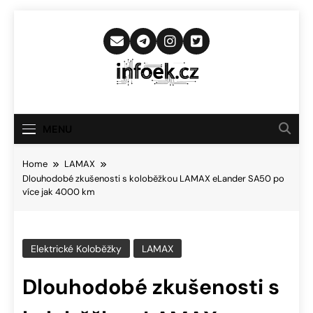
Skip
to
content
Infoek.cz
Web Věnující Se Technologickým
Novinkám
MENU
Home
LAMAX
Dlouhodobé zkušenosti s koloběžkou LAMAX eLander SA50 po
více jak 4000 km
Elektrické Koloběžky
LAMAX
Dlouhodobé zkušenosti s