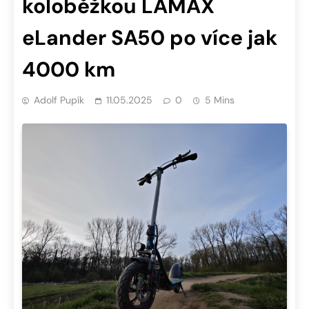
koloběžkou LAMAX
eLander SA50 po více jak
4000 km
Adolf Pupík
11.05.2025
0
5 Mins