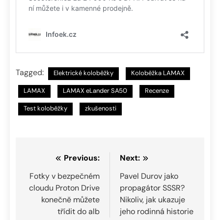
Tagged:
Elektrické koloběžky
Koloběžka LAMAX
LAMAX
LAMAX eLander SA50
Recenze
Test koloběžky
zkušenosti
Navigace
Previous:
Next:
pro
Fotky v bezpečném
Pavel Durov jako
cloudu Proton Drive
propagátor SSSR?
příspěvek
konečně můžete
Nikoliv, jak ukazuje
třídit do alb
jeho rodinná historie