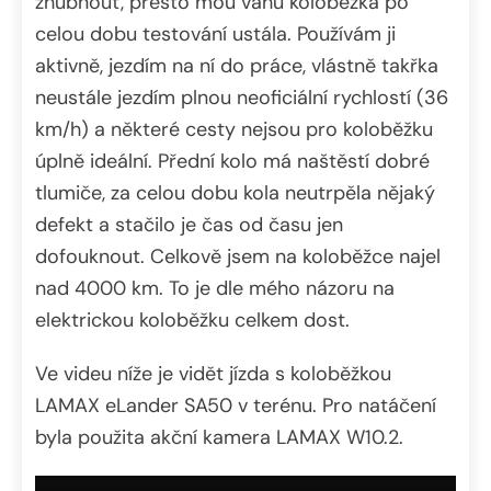
zhubnout, přesto mou váhu koloběžka po
celou dobu testování ustála. Používám ji
aktivně, jezdím na ní do práce, vlástně takřka
neustále jezdím plnou neoficiální rychlostí (36
km/h) a některé cesty nejsou pro koloběžku
úplně ideální. Přední kolo má naštěstí dobré
tlumiče, za celou dobu kola neutrpěla nějaký
defekt a stačilo je čas od času jen
dofouknout. Celkově jsem na koloběžce najel
nad 4000 km. To je dle mého názoru na
elektrickou koloběžku celkem dost.
Ve videu níže je vidět jízda s koloběžkou
LAMAX eLander SA50 v terénu. Pro natáčení
byla použita akční kamera LAMAX W10.2.