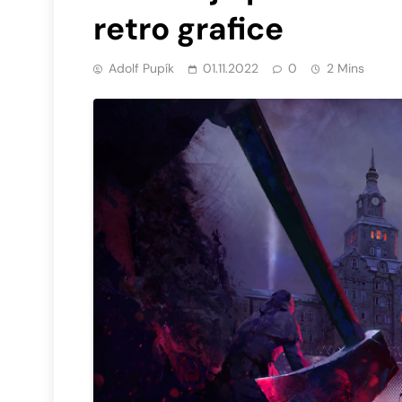
retro grafice
Adolf Pupík
01.11.2022
0
2 Mins