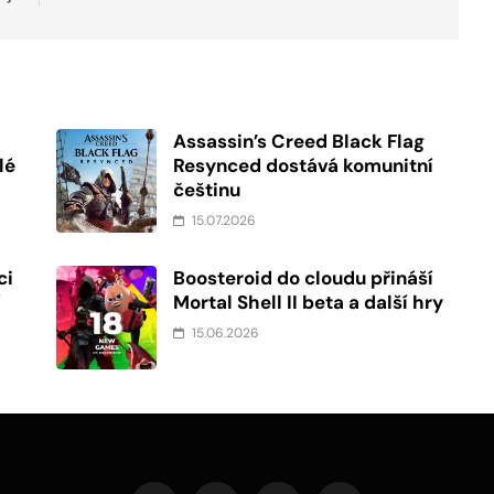
Assassin’s Creed Black Flag
lé
Resynced dostává komunitní
češtinu
15.07.2026
ci
Boosteroid do cloudu přináší
í
Mortal Shell II beta a další hry
15.06.2026