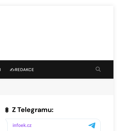
I
✍️REDAKCE
Z Telegramu: