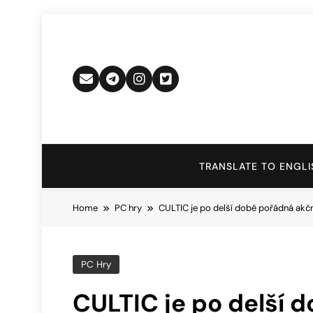
Skip
to
content
TRANSLATE TO ENGLI
Home
PC hry
CULTIC je po delší době pořádná akční
PC Hry
CULTIC je po delší 