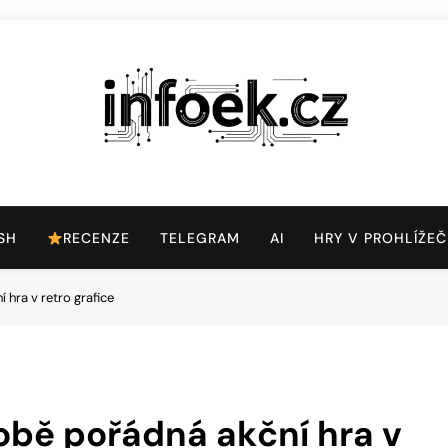
Infoek.cz
Web Věnující Se Technologickým Novinkám
SH
RECENZE
TELEGRAM
AI
HRY V PROHLÍŽEČ
 hra v retro grafice
době pořádná akční hra v