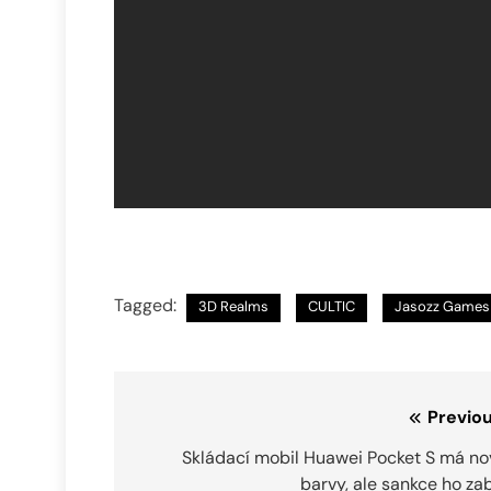
Tagged:
3D Realms
CULTIC
Jasozz Games
Navigace
Previou
pro
Skládací mobil Huawei Pocket S má no
barvy, ale sankce ho zab