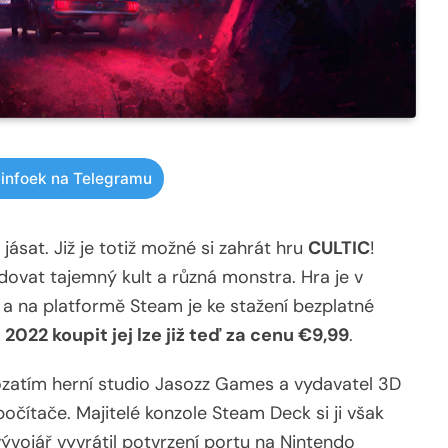
infoek na Telegramu
jásat. Již je totiž možné si zahrát hru
CULTIC
!
idovat tajemný kult a různá monstra. Hra je v
a na platformě Steam je ke stažení bezplatné
a 2022 koupit jej lze již teď za cenu €9,99
.
ozatím herní studio Jasozz Games a vydavatel 3D
čítače. Majitelé konzole Steam Deck si ji však
ývojář vyvrátil potvrzení portu na Nintendo