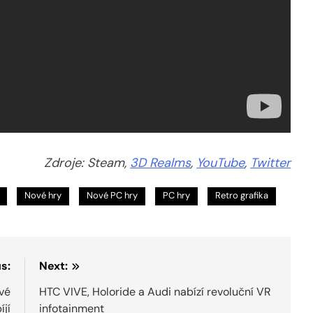
Zdroje: Steam,
3D Realms
,
YouTube
,
Twitter
Nové hry
Nové PC hry
PC hry
Retro grafika
s:
Next:
vé
HTC VIVE, Holoride a Audi nabízí revoluční VR
íjí
infotainment