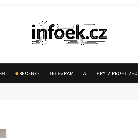
Infoek.cz
Web Věnující Se Technologickým Novinkám
SH
RECENZE
TELEGRAM
AI
HRY V PROHLÍŽEČ