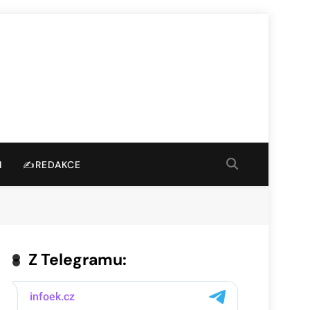
I
✍️REDAKCE
Z Telegramu: