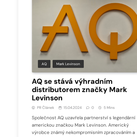
AQ
Mark Levinson
AQ se stává výhradním
distributorem značky Mark
Levinson
PR Článek
15.04.2024
0
5 Mins
Společnost AQ uzavřela partnerství s legendární
americkou značkou Mark Levinson. Americký
výrobce známý nekompromisním zpracováním a