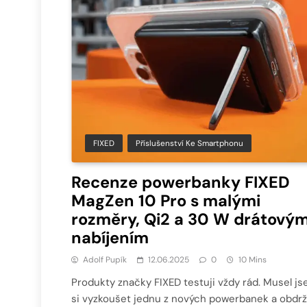
FIXED
Příslušenství Ke Smartphonu
Recenze powerbanky FIXED
MagZen 10 Pro s malými
rozměry, Qi2 a 30 W drátový
nabíjením
Adolf Pupík
12.06.2025
0
10 Mins
Produkty značky FIXED testuji vždy rád. Musel j
si vyzkoušet jednu z nových powerbanek a obdrž