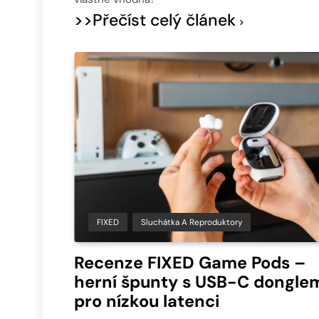
>>Přečíst celý článek
FIXED
Sluchátka A Reproduktory
Recenze FIXED Game Pods –
herní špunty s USB-C dongle
pro nízkou latenci