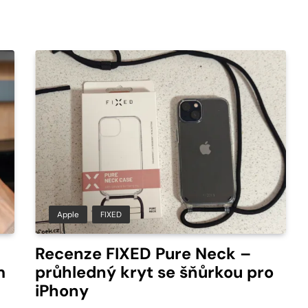
Apple
FIXED
Recenze FIXED Pure Neck –
m
průhledný kryt se šňůrkou pro
iPhony