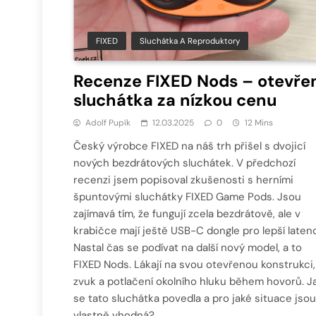
FIXED
Sluchátka A Reproduktory
Recenze FIXED Nods – otevře
sluchátka za nízkou cenu
Adolf Pupík
12.03.2025
0
12 Mins
Český výrobce FIXED na náš trh přišel s dvojicí
nových bezdrátových sluchátek. V předchozí
recenzi jsem popisoval zkušenosti s herními
špuntovými sluchátky FIXED Game Pods. Jsou
zajímavá tím, že fungují zcela bezdrátově, ale v
krabičce mají ještě USB-C dongle pro lepší latenc
Nastal čas se podívat na další nový model, a to
FIXED Nods. Lákají na svou otevřenou konstrukci,
zvuk a potlačení okolního hluku během hovorů. J
se tato sluchátka povedla a pro jaké situace jsou
vlastně vhodná?