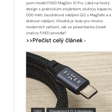
jsem model FIXED MagZen 10 Pro. Láká na hezký
design s praktickým stojánkem, slušnou kapacitu
000 mAh, bezdrátové nabíjení Qi2 s MagSafe a a
drátové nabíjení. Vhodná je tedy pro mnoho
moderních zařízení. Jak se powerbanka české
značce FIXED povedla?
>>Přečíst celý článek
FIXED
Příslušenství K PC A Notebooku