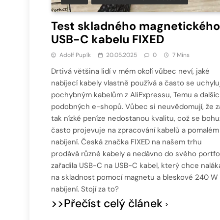
Test skladného magnetického
USB-C kabelu FIXED
Adolf Pupík
20.05.2025
0
7 Mins
Drtivá většina lidí v mém okolí vůbec neví, jaké
nabíjecí kabely vlastně používá a často se uchyluj
pochybným kabelům z AliExpressu, Temu a další
podobných e-shopů. Vůbec si neuvědomují, že z
tak nízké peníze nedostanou kvalitu, což se bohu
často projevuje na zpracování kabelů a pomalém
nabíjení. Česká značka FIXED na našem trhu
prodává různé kabely a nedávno do svého portfo
zařadila USB-C na USB-C kabel, který chce nalák
na skladnost pomocí magnetu a bleskové 240 W
nabíjení. Stojí za to?
>>Přečíst celý článek