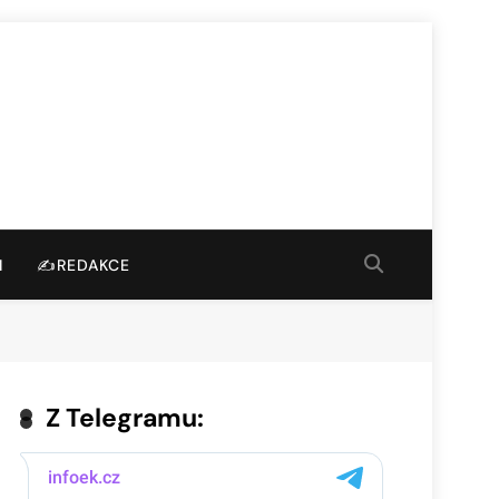
I
✍️REDAKCE
Z Telegramu: