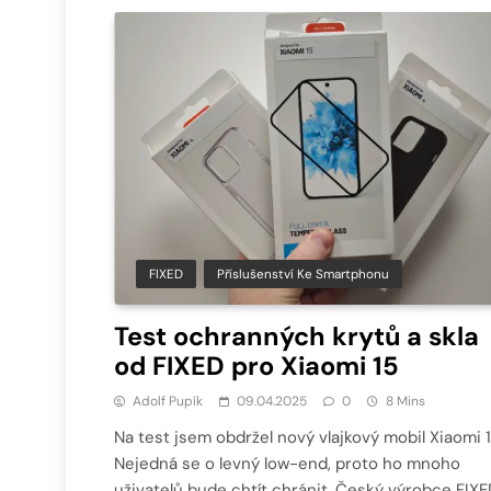
FIXED
Příslušenství Ke Smartphonu
Test ochranných krytů a skla
od FIXED pro Xiaomi 15
Adolf Pupík
09.04.2025
0
8 Mins
Na test jsem obdržel nový vlajkový mobil Xiaomi 1
Nejedná se o levný low-end, proto ho mnoho
uživatelů bude chtít chránit. Český výrobce FIXE