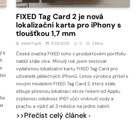
FIXED Tag Card 2 je nová
lokalizační karta pro iPhony s
tloušťkou 1,7 mm
Adolf Pupík
15.05.2025
0
3 Mins
í k
Česká značka FIXED toho v produktovém portfoliu
ch
nabízí stále více. Minulý rok jsem testoval
a
vydařenou lokalizační kartu FIXED Tag Card pro
žel
uživatelé jablečných iPhonů. Letos výrobce přišel s
novým modelem FIXED Tag Card 2, který stále
slibuje přesnou lokalizaci skrze řešení od Applu,
lia
zvýšenou odolnosz IP67 vůči vniknutí vody a
at
prachu a výdrž až 3 měsíce na jedno nabití.
>>Přečíst celý článek