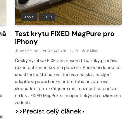
Apple
FIXED
ná
Test krytu FIXED MagPure pro
iPhony
Adolf Pupík
02.03.2025
0
5 Mins
Český výrobce FIXED na našem trhu roky prodává
různé ochranné kryty a pouzdra. Poslední dobou se
soustředí ještě na kvalitní tvrzená skla, nabíjecí
adaptéry, powerbanky nebo třeba bezdrátová
sluchátka. Tentokrát jsem měl možnost se podívat
i.
na kryt FIXED MagPure s magnetickým kroužkem na
zádech.
>>Přečíst celý článek
ak