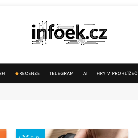
Infoek.cz
Web Věnující Se Technologickým Novinkám
SH
RECENZE
TELEGRAM
AI
HRY V PROHLÍŽEČ