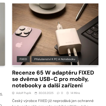
FIXED
Příslušenství K PC A Notebooku
Recenze 65 W adaptéru FIXED
se dvěma USB-C pro mobily,
notebooky a další zařízení
Adolf Pupík
30.03.2025
0
14 Mins
5.
Český výrobce FIXED již neprodává jen ochranné
D