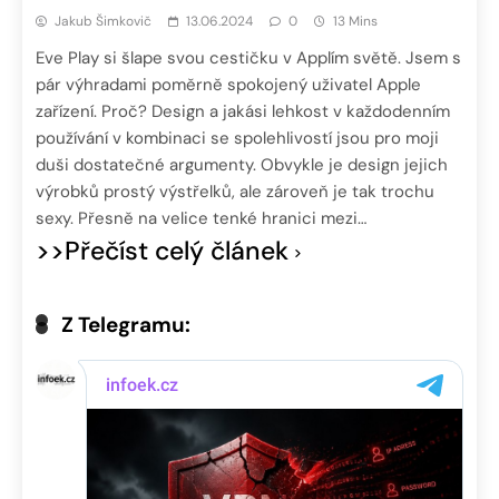
Jakub Šimkovič
13.06.2024
0
13 Mins
Eve Play si šlape svou cestičku v Applím světě. Jsem s
pár výhradami poměrně spokojený uživatel Apple
zařízení. Proč? Design a jakási lehkost v každodenním
používání v kombinaci se spolehlivostí jsou pro moji
duši dostatečné argumenty. Obvykle je design jejich
výrobků prostý výstřelků, ale zároveň je tak trochu
sexy. Přesně na velice tenké hranici mezi…
>>Přečíst celý článek
Z Telegramu: