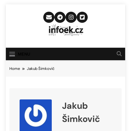
Skip
to
content
Infoek.cz
Web Věnující Se Technologickým
Novinkám
MENU
Home
Jakub Šimkovič
Jakub
Šimkovič