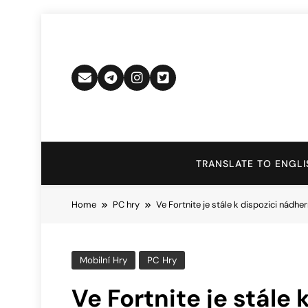
Skip
to
content
TRANSLATE TO ENGLI
Home
PC hry
Ve Fortnite je stále k dispozici nádhe
Mobilní Hry
PC Hry
Ve Fortnite je stále