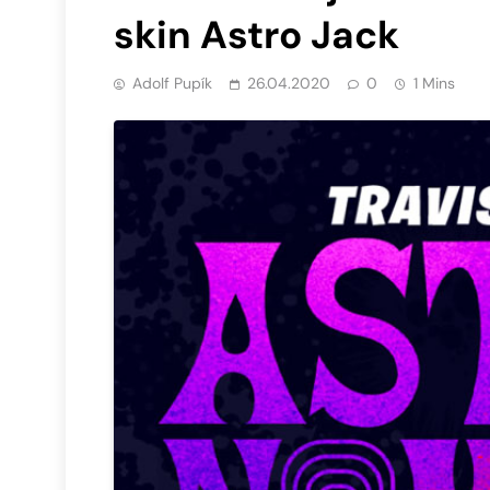
skin Astro Jack
Adolf Pupík
26.04.2020
0
1 Mins