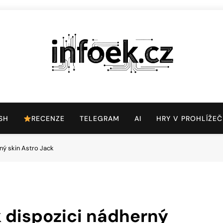
Infoek.cz
Web Věnující Se Technologickým Novinkám
SH
RECENZE
TELEGRAM
AI
HRY V PROHLÍŽEČ
rný skin Astro Jack
 k dispozici nádherný