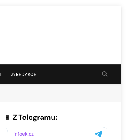
I
✍️REDAKCE
Z Telegramu: