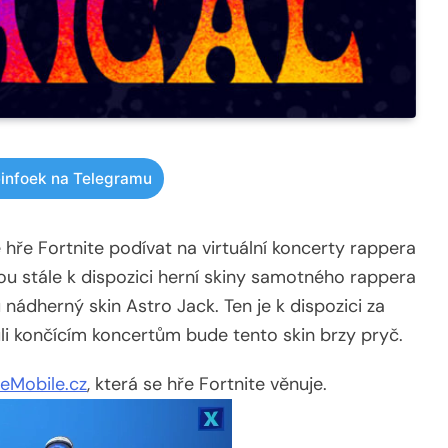
infoek na Telegramu
hře Fortnite podívat na virtuální koncerty rappera
ou stále k dispozici herní skiny samotného rappera
nádherný skin Astro Jack. Ten je k dispozici za
i končícím koncertům bude tento skin brzy pryč.
teMobile.cz
, která se hře Fortnite věnuje.