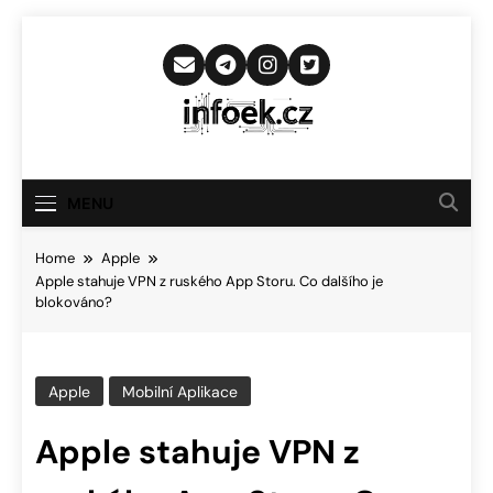
Skip
to
content
Infoek.cz
Web Věnující Se Technologickým
Novinkám
MENU
Home
Apple
Apple stahuje VPN z ruského App Storu. Co dalšího je
blokováno?
Apple
Mobilní Aplikace
Apple stahuje VPN z