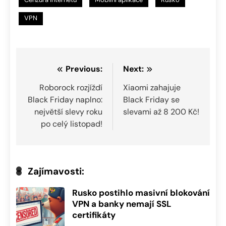
VPN
Navigace
Previous:
Next:
pro
Roborock rozjíždí
Xiaomi zahajuje
Black Friday naplno:
Black Friday se
příspěvek
největší slevy roku
slevami až 8 200 Kč!
po celý listopad!
Zajímavosti:
Rusko postihlo masivní blokování
VPN a banky nemají SSL
certifikáty