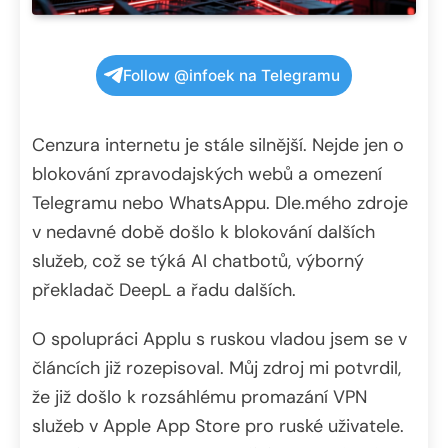
Follow @infoek na Telegramu
Cenzura internetu je stále silnější. Nejde jen o
blokování zpravodajských webů a omezení
Telegramu nebo WhatsAppu. Dle.mého zdroje
v nedavné době došlo k blokování dalších
služeb, což se týká AI chatbotů, výborný
překladač DeepL a řadu dalších.
O spolupráci Applu s ruskou vladou jsem se v
článcích již rozepisoval. Můj zdroj mi potvrdil,
že již došlo k rozsáhlému promazání VPN
služeb v Apple App Store pro ruské uživatele.