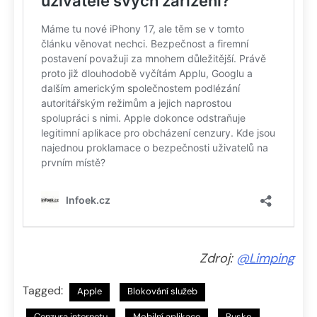
Zdroj:
@Limping
Tagged:
Apple
Blokování služeb
Cenzura internetu
Mobilní aplikace
Rusko