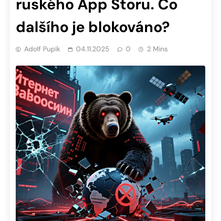
ruského App Storu. Co
dalšího je blokováno?
Adolf Pupík
04.11.2025
0
2 Mins