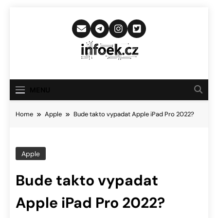
Skip
to
content
Infoek.cz
Web Věnující Se Technologickým
Novinkám
MENU
Home
Apple
Bude takto vypadat Apple iPad Pro 2022?
Apple
Bude takto vypadat
Apple iPad Pro 2022?