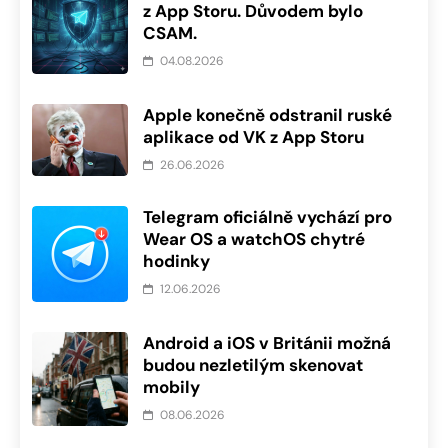
z App Storu. Důvodem bylo
CSAM.
04.08.2026
Apple konečně odstranil ruské
aplikace od VK z App Storu
26.06.2026
Telegram oficiálně vychází pro
Wear OS a watchOS chytré
hodinky
12.06.2026
Android a iOS v Británii možná
budou nezletilým skenovat
mobily
08.06.2026