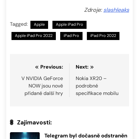
Zdroje:
slashleaks
Tagged:
Apple
Apple iPad Pro
Apple iPad Pro 2022
iPad Pro
iPad Pro 2022
Navigace
Previous:
Next:
pro
V NVIDIA GeForce
Nokia XR20 –
NOW jsou nově
podrobné
příspěvek
přidané další hry
specifikace mobilu
Zajímavosti:
Telegram byl dočasně odstraněn