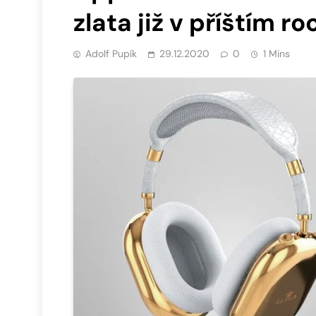
zlata již v příštím ro
Adolf Pupík
29.12.2020
0
1 Mins