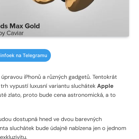
infoek na Telegramu
 úpravou iPhonů a různých gadgetů. Tentokrát
 trh vypustí luxusní variantu sluchátek
Apple
sté zlato, proto bude cena astronomická, a to
budou dostupná hned ve dvou barevných
ianta sluchátek bude údajně nabízena jen o jednom
xkluzivitu.