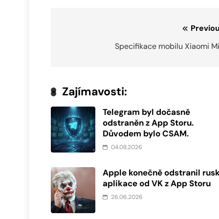
Navigace
Previou
pro
Specifikace mobilu Xiaomi Mi
příspěvek
Zajímavosti:
Telegram byl dočasně
odstraněn z App Storu.
Důvodem bylo CSAM.
04.08.2026
Apple konečně odstranil rus
aplikace od VK z App Storu
26.06.2026