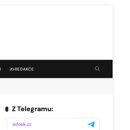
I
✍️REDAKCE
Z Telegramu: