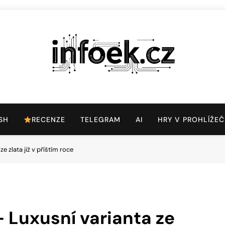
Infoek.cz
Web Věnující Se Technologickým Novinkám
SH
RECENZE
TELEGRAM
AI
HRY V PROHLÍŽEČ
e zlata již v příštím roce
 Luxusní varianta ze