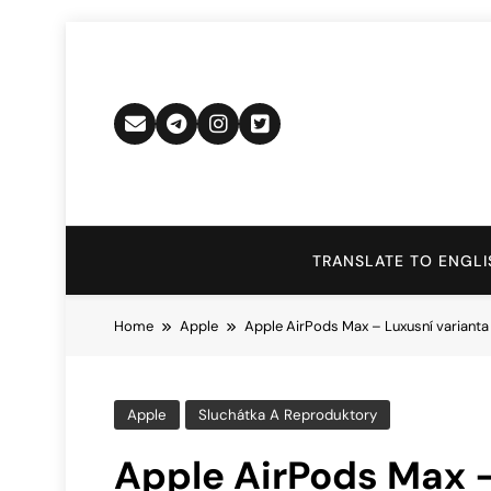
Skip
to
content
TRANSLATE TO ENGLI
Home
Apple
Apple AirPods Max – Luxusní varianta z
Apple
Sluchátka A Reproduktory
Apple AirPods Max –