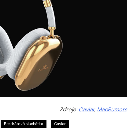
Zdroje:
Caviar
,
MacRumors
Bezdrátová sluchátka
Caviar