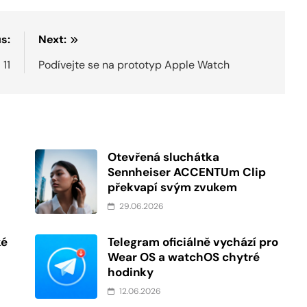
s:
Next:
 11
Podívejte se na prototyp Apple Watch
Otevřená sluchátka
Sennheiser ACCENTUm Clip
překvapí svým zvukem
29.06.2026
ké
Telegram oficiálně vychází pro
Wear OS a watchOS chytré
hodinky
12.06.2026