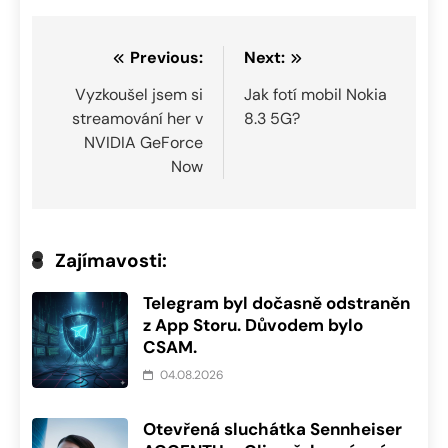
Navigace
Previous:
Next:
pro
Vyzkoušel jsem si
Jak fotí mobil Nokia
streamování her v
8.3 5G?
příspěvek
NVIDIA GeForce
Now
Zajímavosti:
Telegram byl dočasně odstraněn
z App Storu. Důvodem bylo
CSAM.
04.08.2026
Otevřená sluchátka Sennheiser