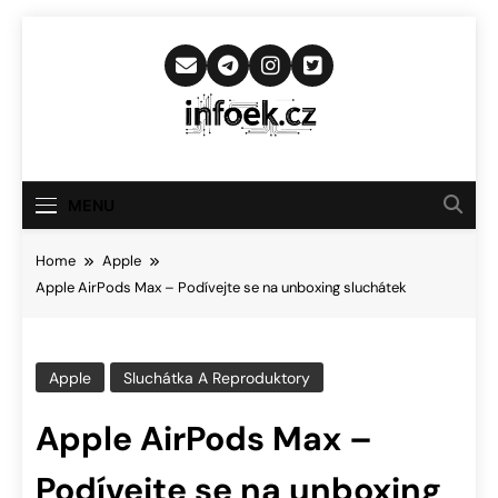
Skip
to
content
Infoek.cz
Web Věnující Se Technologickým
Novinkám
MENU
Home
Apple
Apple AirPods Max – Podívejte se na unboxing sluchátek
Apple
Sluchátka A Reproduktory
Apple AirPods Max –
Podívejte se na unboxing