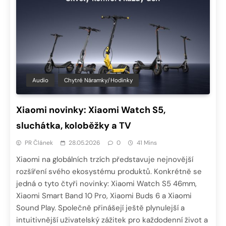
Audio
Chytré Náramky/hodinky
Xiaomi novinky: Xiaomi Watch S5,
sluchátka, koloběžky a TV
PR Článek
28.05.2026
0
41 Mins
Xiaomi na globálních trzích představuje nejnovější
rozšíření svého ekosystému produktů. Konkrétně se
jedná o tyto čtyři novinky: Xiaomi Watch S5 46mm,
Xiaomi Smart Band 10 Pro, Xiaomi Buds 6 a Xiaomi
Sound Play. Společně přinášejí ještě plynulejší a
intuitivnější uživatelský zážitek pro každodenní život a