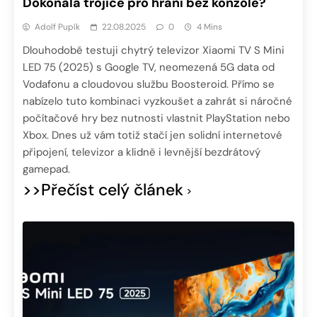
Dokonalá trojice pro hraní bez konzole?
Adolf Pupík
22.08.2025
0
4 Mins
Dlouhodobě testuji chytrý televizor Xiaomi TV S Mini
LED 75 (2025) s Google TV, neomezená 5G data od
Vodafonu a cloudovou službu Boosteroid. Přímo se
nabízelo tuto kombinaci vyzkoušet a zahrát si náročné
počítačové hry bez nutnosti vlastnit PlayStation nebo
Xbox. Dnes už vám totiž stačí jen solidní internetové
připojení, televizor a klidně i levnější bezdrátový
gamepad.
>>Přečíst celý článek