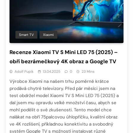
Smart TV
Xiaomi
Recenze Xiaomi TV S Mini LED 75 (2025) –
obří bezrámečkový 4K obraz a Google TV
Adolf Pupík
13.04.2025
0
23 Mins
Výrobce Xiaomi na našem trhu poměrně krátce
prodává chytré televizory. Před pár měsíci jsem na
test obdržel model Xiaomi TV S Mini LED 75 (2025) a
dal jsem mu opravdu velké množství času, abych se
mohl podělit o své zkušenosti. Tento model chce
nalákat na obří 75palcovou úhlopříčku, kvalitní obraz
ve 4K rozlišení, příkladnou konektivitu a svobodný
systém Google TV s možností instalovat různé