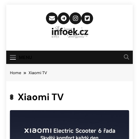
Skip
to
content
Infoek.cz
Web Věnující Se Technologickým
Novinkám
MENU
Home
Xiaomi TV
Xiaomi TV