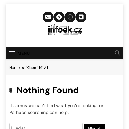
Skip
to
content
Infoek.cz
Web Věnující Se Technologickým
Novinkám
MENU
Home
Xiaomi Mi A1
Nothing Found
It seems we can’t find what you’re looking for.
Perhaps searching can help.
Vyhledávání