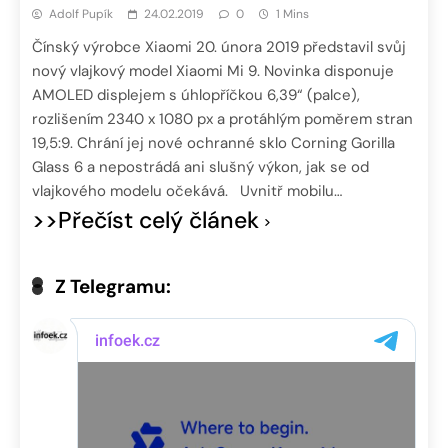
Adolf Pupík
24.02.2019
0
1 Mins
Čínský výrobce Xiaomi 20. února 2019 představil svůj
nový vlajkový model Xiaomi Mi 9. Novinka disponuje
AMOLED displejem s úhlopříčkou 6,39“ (palce),
rozlišením 2340 x 1080 px a protáhlým poměrem stran
19,5:9. Chrání jej nové ochranné sklo Corning Gorilla
Glass 6 a nepostrádá ani slušný výkon, jak se od
vlajkového modelu očekává. Uvnitř mobilu…
>>Přečíst celý článek
Z Telegramu: