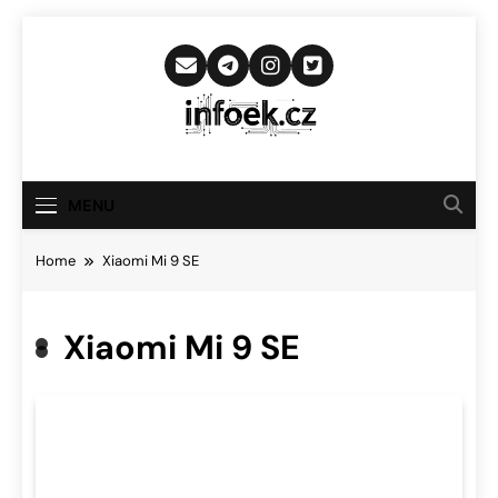
Skip
to
content
Infoek.cz
Web Věnující Se Technologickým
Novinkám
MENU
Home
Xiaomi Mi 9 SE
Xiaomi Mi 9 SE