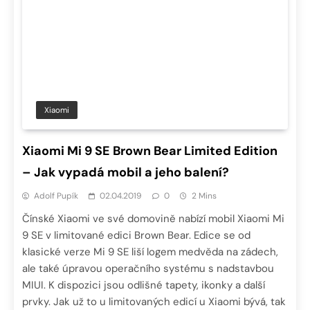
Xiaomi
Xiaomi Mi 9 SE Brown Bear Limited Edition
– Jak vypadá mobil a jeho balení?
Adolf Pupík
02.04.2019
0
2 Mins
Čínské Xiaomi ve své domovině nabízí mobil Xiaomi Mi
9 SE v limitované edici Brown Bear. Edice se od
klasické verze Mi 9 SE liší logem medvěda na zádech,
ale také úpravou operačního systému s nadstavbou
MIUI. K dispozici jsou odlišné tapety, ikonky a další
prvky. Jak už to u limitovaných edicí u Xiaomi bývá, tak