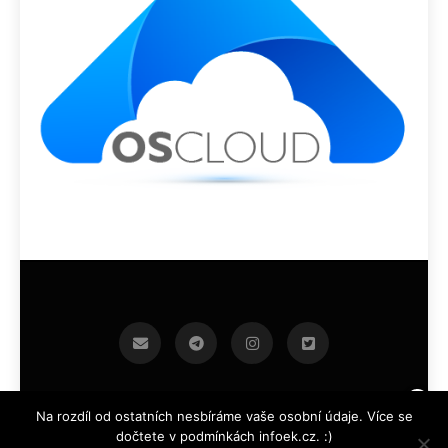
infoek.cz 2026.Developed By
.
BlazeThemes
Na rozdíl od ostatních nesbíráme vaše osobní údaje. Více se
dočtete v podmínkách infoek.cz. :)