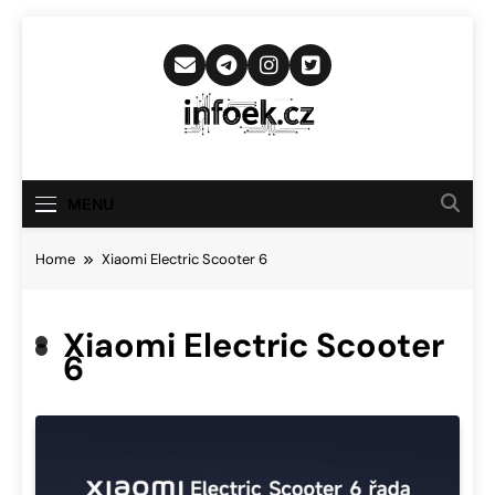
Skip
to
content
Infoek.cz
Web Věnující Se Technologickým
Novinkám
MENU
Home
Xiaomi Electric Scooter 6
Xiaomi Electric Scooter
6