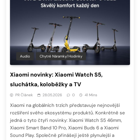
Audio
Chytré Náramky/hodinky
Xiaomi novinky: Xiaomi Watch S5,
sluchátka, koloběžky a TV
PR Článek
28.05.2026
0
41 Mins
Xiaomi na globálních trzích představuje nejnovější
rozšíření svého ekosystému produktů. Konkrétně se
jedná o tyto čtyři novinky: Xiaomi Watch S5 46mm,
Xiaomi Smart Band 10 Pro, Xiaomi Buds 6 a Xiaomi
Sound Play. Společně přinášejí ještě plynulejší a