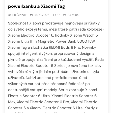
powerbanku a Xiaomi Tag
PR Článek
18.03.2026
0
34 Mins
Společnost Xiaomi představuje nejnovější přírůstky
do svého ekosystému, mezi které patří řada koloběžek
Xiaomi Electric Scooter 6, hodinky Xiaomi Watch 5,
Xiaomi UltraThin Magnetic Power Bank 5000 15W,
Xiaomi Tag a sluchátka REDMI Buds 8 Pro. Novinky
spojují inteligentní výkon, propracovaný design a
plynulé propojení zařízení pro každodenní využití. Řada
Xiaomi Electric Scooter 6 Series je navržena tak, aby
vyhověla různým jízdním potřebám i životnímu stylu
uživatelů. Nabízí ucelené portfolio modelů od
výkonných variant přes přenosná řešení až po
dostupnější vstupní modely. Série zahrnuje Xiaomi
Electric Scooter 6 Ultra, Xiaomi Electric Scooter 6
Max, Xiaomi Electric Scooter 6 Pro, Xiaomi Electric
Scooter 6 a Xiaomi Electric Scooter 6 Lite. Každý z