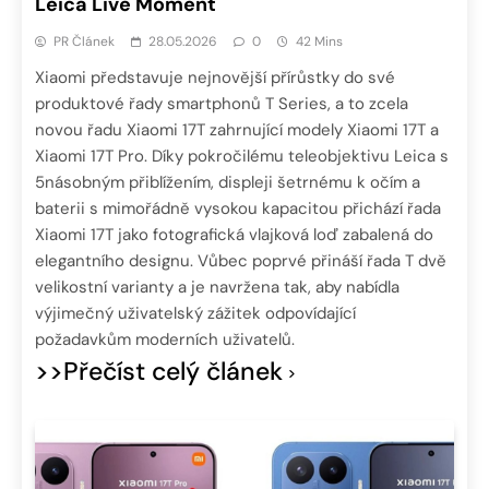
Leica Live Moment
PR Článek
28.05.2026
0
42 Mins
Xiaomi představuje nejnovější přírůstky do své
produktové řady smartphonů T Series, a to zcela
novou řadu Xiaomi 17T zahrnující modely Xiaomi 17T a
Xiaomi 17T Pro. Díky pokročilému teleobjektivu Leica s
5násobným přiblížením, displeji šetrnému k očím a
baterii s mimořádně vysokou kapacitou přichází řada
Xiaomi 17T jako fotografická vlajková loď zabalená do
elegantního designu. Vůbec poprvé přináší řada T dvě
velikostní varianty a je navržena tak, aby nabídla
výjimečný uživatelský zážitek odpovídající
požadavkům moderních uživatelů.
>>Přečíst celý článek