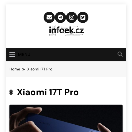
Skip
to
content
Infoek.cz
Web Věnující Se Technologickým
Novinkám
MENU
Home
Xiaomi 17T Pro
Xiaomi 17T Pro