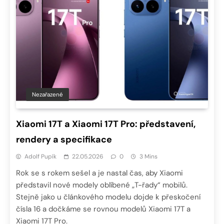
Nezařazené
Xiaomi 17T a Xiaomi 17T Pro: představení,
rendery a specifikace
Adolf Pupík
22.05.2026
0
3 Mins
Rok se s rokem sešel a je nastal čas, aby Xiaomi
představil nové modely oblíbené „T-řady“ mobilů.
Stejně jako u článkového modelu dojde k přeskočení
čísla 16 a dočkáme se rovnou modelů Xiaomi 17T a
Xiaomi 17T Pro.