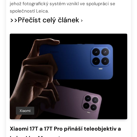
jehož fotografický systém vznikl ve spolupráci se
společností Leica.
>>Přečíst celý článek
Xiaomi
Xiaomi 17T a 17T Pro přináší teleobjektiv a