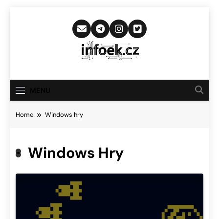
Skip
to
content
Infoek.cz
Web Věnující Se Technologickým
Novinkám
MENU
Home
Windows hry
Windows Hry