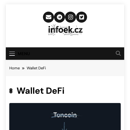
Skip
to
content
Infoek.cz
Web Věnující Se Technologickým
Novinkám
MENU
Home
Wallet DeFi
Wallet DeFi