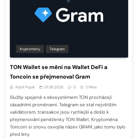
Kryptoměny
Telegram
TON Wallet se mění na Wallet DeFi a
Toncoin se přejmenoval Gram
Adolf Pupík
01.06.2026
0
2 Mins
Služby spojené s ekosystémem TON procházejí
zásadními proměnami. Telegram se stal největším
validátorem, transakce jsou rychlejší a došlo k
přejmenování peněženky TON Wallet. Kryptoměna
Toncoin si znovu osvojila název GRAM, jako tomu bylo
před lety.