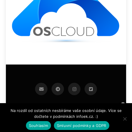
infoek.cz 2026.Developed By
.
BlazeThemes
Na rozdíl od ostatních nesbíráme vaše osobní údaje. Více se
dočtete v podmínkách infoek.cz. :)
Souhlasím
Smluvní podmínky a GDPR