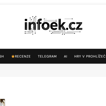
Infoek.cz
Web Věnující Se Technologickým Novinkám
SH
RECENZE
TELEGRAM
AI
HRY V PROHLÍŽEČ