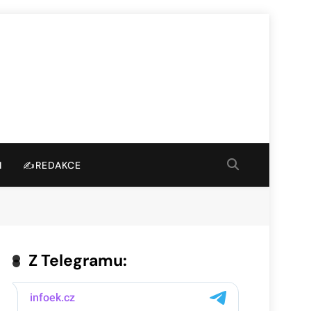
I
✍️REDAKCE
Z Telegramu: