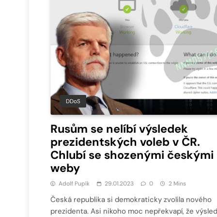
DDoS
Rusům se nelíbí výsledek
prezidentských voleb v ČR.
Chlubí se shozenými českými
weby
Adolf Pupík
29.01.2023
0
2 Mins
Česká republika si demokraticky zvolila nového
prezidenta. Asi nikoho moc nepřekvapí, že výsle