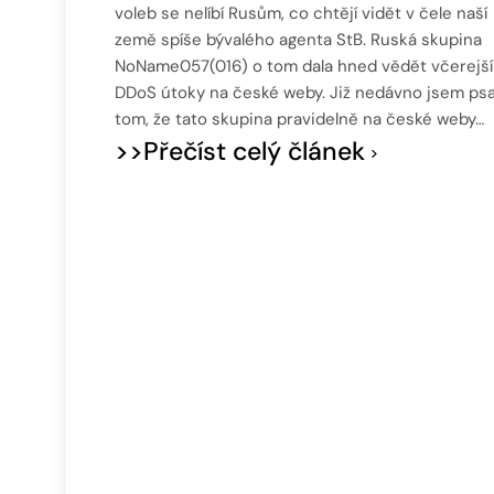
voleb se nelíbí Rusům, co chtějí vidět v čele naší
země spíše bývalého agenta StB. Ruská skupina
NoName057(016) o tom dala hned vědět včerejš
DDoS útoky na české weby. Již nedávno jsem psa
tom, že tato skupina pravidelně na české weby…
>>Přečíst celý článek