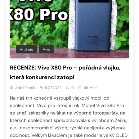
Android
Vivo
RECENZE: Vivo X80 Pro – pořádná vlajka,
která konkurenci zatopí
Adolf Pupík
11.07.2022
0
46 Mins
Na náš trh konečně vstoupil vlajkový mobil od
společnosti Vivo pro letošní rok. Model Vivo X80 Pro
se snaží zákazníky nalákat na výborné fotoaparáty, na
kterých společnost spolupracovala s výrobcem Zeiss,
ale i nekompromisní výkon, rychlé nabíjení a zvýšenou
odolnost. Velkým lákadlem je také moderní velký OLED