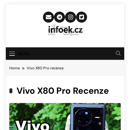
Skip
to
content
Infoek.cz
Web Věnující Se Technologickým
Novinkám
MENU
Home
Vivo X80 Pro recenze
Vivo X80 Pro Recenze