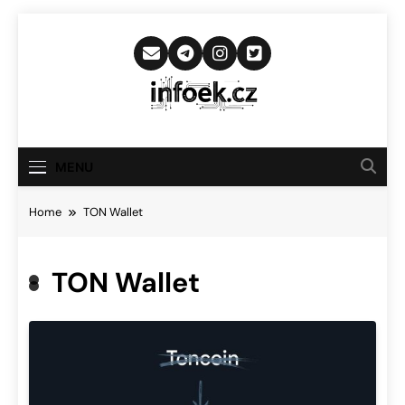
Skip
to
content
Infoek.cz
Web Věnující Se Technologickým
Novinkám
MENU
Home
TON Wallet
TON Wallet