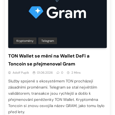
Kryptoměny
Telegram
TON Wallet se mění na Wallet DeFi a
Toncoin se přejmenoval Gram
Adolf Pupík
01.06.2026
0
2 Mins
Služby spojené s ekosystémem TON procházejí
zásadními proměnami. Telegram se stal největším
validátorem, transakce jsou rychlejší a došlo k
přejmenování peněženky TON Wallet. Kryptoměna
Toncoin si znovu osvojila název GRAM, jako tomu bylo
před lety.