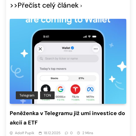
>>Přečíst celý článek
Telegram
TON
Peněženka v Telegramu již umí investice do
akcií a ETF
Adolf Pupík
18.12.2025
0
2 Mins