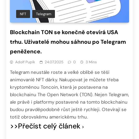
NFT
Telegram
Blockchain TON se konečně otevírá USA
trhu. Uživatelé mohou sáhnou po Telegram
peněžence.
Adolf Pupík
24.07.2025
0
3 Mins
Telegram neustále roste a velké oblibě se těší
animovaníé NFT dárky. Nakupovat je můžete třeba
kryptoměnou Toncoin, která je postavena na
blockchainu The Open Network (TON). Nejen Telegram,
ale právě i platformy postavené na tomto blockchainu
budou pravděpodobně růst ještě rychleji. Otevírají se
totiž obrovskému americkému trhu.
>>Přečíst celý článek