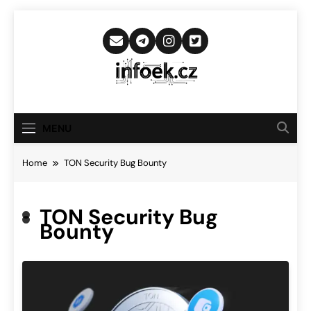
Skip
to
content
Infoek.cz
Web Věnující Se Technologickým
Novinkám
MENU
Home
TON Security Bug Bounty
TON Security Bug
Bounty