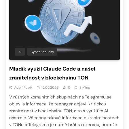
AI
Cyber Security
Mladík využil Claude Code a našel
zranitelnost v blockchainu TON
Adolf Pupík
12.05.2026
0
3 Mins
V různých komunitních skupinách na Telegramu se
objevila informace, že teenager objevil kritickou
zranitelnost v blockchainu TON, a to s využitím AI
nástroje. Všechny takové informace o zranitelnostech
v TONu a Telegramu je nutné brát s rezervou, protože