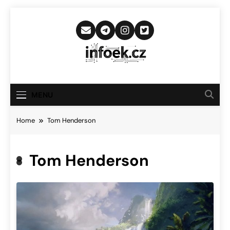
Skip
to
content
Infoek.cz
Web Věnující Se Technologickým
Novinkám
MENU
Home
Tom Henderson
Tom Henderson