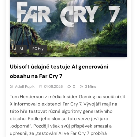
AI
PC Hry
Ubisoft údajně testuje AI generování
obsahu na Far Cry 7
Adolf Pupík
01.06.2026
0
3 Mins
Tom Henderson z média Insider Gaming na sociální síti
X informoval o existenci Far Cry 7. Vývojáři mají na
této hře testovat různé algoritmy generativního
obsahu. Podle jeho slov se tato verze jeví jako
„odporná“. Později však svůj příspěvek smazal a
upřesnil, že „testování AI ve Far Cry 7 probíhá