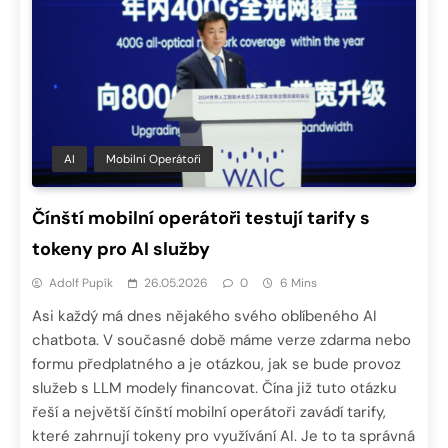
AI
Mobilní Operátoři
Čínští mobilní operátoři testují tarify s
tokeny pro AI služby
Adolf Pupík
26.05.2026
0
6 Mins
Asi každý má dnes nějakého svého oblíbeného AI
chatbota. V současné době máme verze zdarma nebo
formu předplatného a je otázkou, jak se bude provoz
služeb s LLM modely financovat. Čína již tuto otázku
řeší a největší čínští mobilní operátoři zavádí tarify,
které zahrnují tokeny pro využívání AI. Je to ta správná