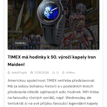
Hodinky
TIMEX má hodinky k 50. výročí kapely Iron
Maiden!
Adolf Pupík
27.05.2026
0
4 Mins
Americkou společnost TIMEX netřeba představovat.
Má za sebou bohatou historii a v posledních letech
představila několik zajímavých edic hodinek. Míří třeba
na fanoušky různých seriálů, např. Wednesday, ale
tentokrát si na své přijdou fanoušci legendární kapely