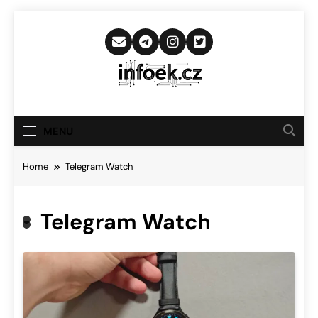
Skip
to
content
Infoek.cz
Web Věnující Se Technologickým
Novinkám
MENU
Home
Telegram Watch
Telegram Watch