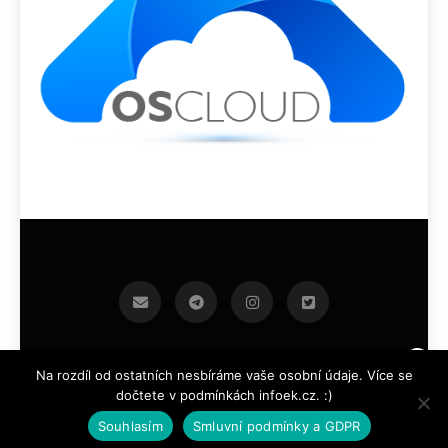
infoek.cz 2026.Developed By
.
BlazeThemes
Na rozdíl od ostatních nesbíráme vaše osobní údaje. Více se
dočtete v podmínkách infoek.cz. :)
Souhlasím
Smluvní podmínky a GDPR