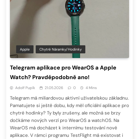
Apple
Chytré Náramky/hodinky
Telegram aplikace pro WearOS a Apple
Watch? Pravděpodobně ano!
Adolf Pupík
21.05.2026
0
4 Mins
Telegram má miliardovou aktivní uživatelskou základnu.
Pamatujete si ještě dobu, kdy měl oficiální aplikace pro
chytré hodinky? Ty byly zrušeny, ale možná se brzy
dočkáme nových verzí pro WearOS a watchOS. Na
WearOS má docházet k internímu testování nové
aplikace. V rámci programu TestFlight má existovat i