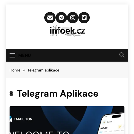
Skip
to
content
Infoek.cz
Web Věnující Se Technologickým
Novinkám
MENU
Home
Telegram aplikace
Telegram Aplikace