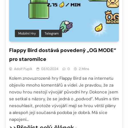
Mobilní Hry
Telegram
Flappy Bird dostává povedený „OG MODE“
pro staromilce
Adolf Pupík
03.10.2024
0
2 Mins
Kolem znovuzrozené hry Flappy Bird se na internetu
objevilo mnoho komentářů a videí. Je pravdou, že za
novou hrou nestojí vývojář původní hry. Dokonce jsem
se setkal s názory, že se jedná o „podvod“. Musím s tím
nesouhlasit, protože vývojáři mají se hrou větší plány
a alespoň její současná podoba je dobrá. Má sice
napojení…
>>Přečíst celý článek