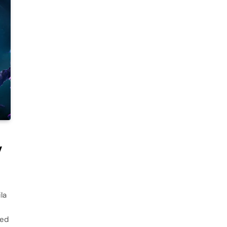
v
la
red