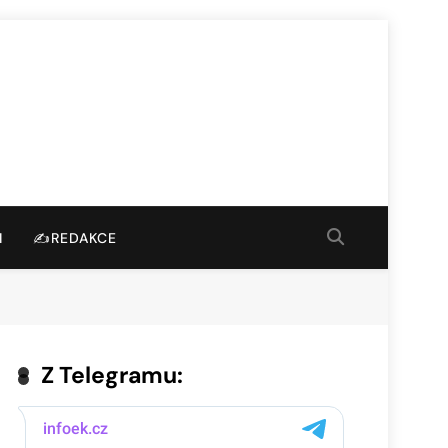
I
✍️REDAKCE
Z Telegramu: