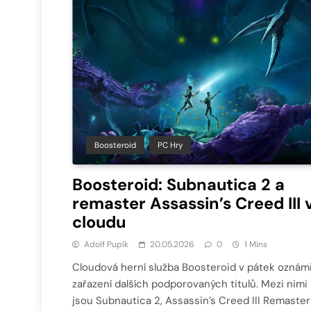
Boosteroid
PC Hry
Boosteroid: Subnautica 2 a
remaster Assassin’s Creed III 
cloudu
Adolf Pupík
20.05.2026
0
1 Mins
Cloudová herní služba Boosteroid v pátek oznámi
zařazení dalších podporovaných titulů. Mezi nimi
jsou Subnautica 2, Assassin’s Creed III Remaste