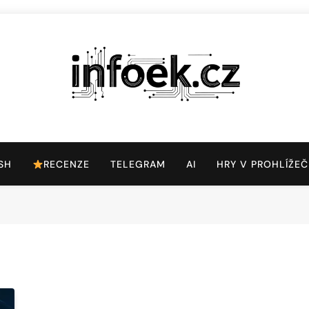
Infoek.cz
Web Věnující Se Technologickým Novinkám
SH
RECENZE
TELEGRAM
AI
HRY V PROHLÍŽEČ