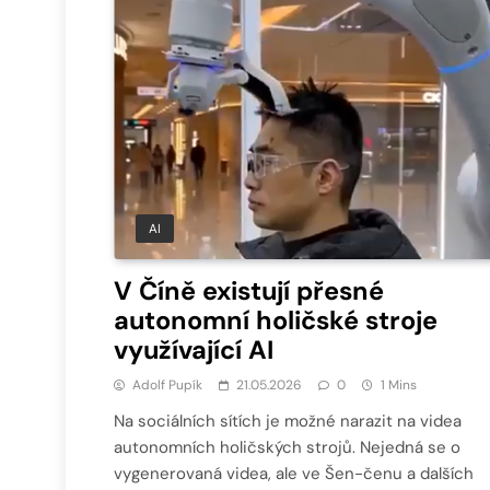
AI
V Číně existují přesné
autonomní holičské stroje
využívající AI
Adolf Pupík
21.05.2026
0
1 Mins
Na sociálních sítích je možné narazit na videa
autonomních holičských strojů. Nejedná se o
vygenerovaná videa, ale ve Šen-čenu a dalších