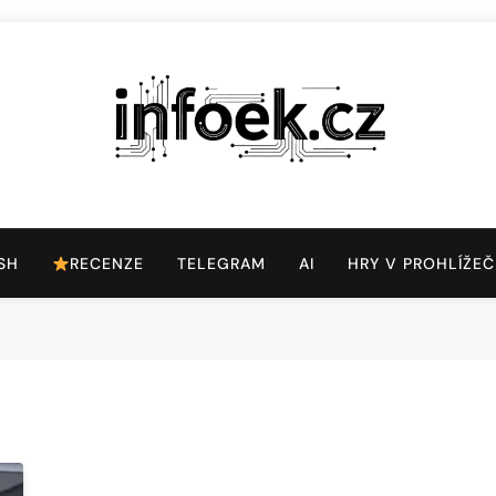
Infoek.cz
Web Věnující Se Technologickým Novinkám
SH
RECENZE
TELEGRAM
AI
HRY V PROHLÍŽEČ