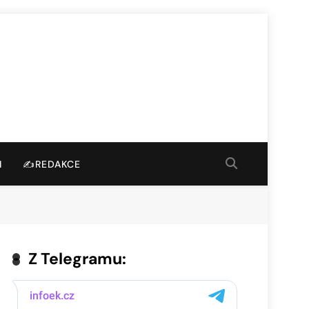
I
✍️REDAKCE
Z Telegramu: