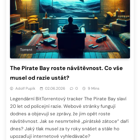
Torrent
The Pirate Bay roste návštěvnost. Co vše
musel od razie ustát?
Adolf Pupík
02.06.2026
0
9 Mins
Legendární BitTorrentový tracker The Pirate Bay slaví
20 let od policejní razie. Webové stránky fungují
dodnes a objevují se zprávy, že jim opět roste
návštěvnost. Jak se nesmrtelné „pirátské zátoce“ daří
dnes? Jaký tlak musel za ty roky snášet a stále ho
upozaďují internetové vyhledávače?