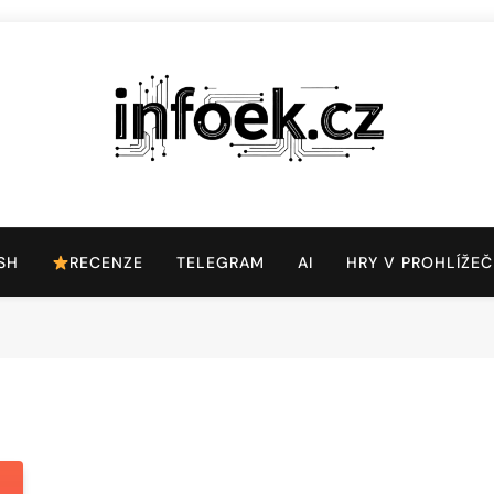
Infoek.cz
Web Věnující Se Technologickým Novinkám
SH
RECENZE
TELEGRAM
AI
HRY V PROHLÍŽEČ