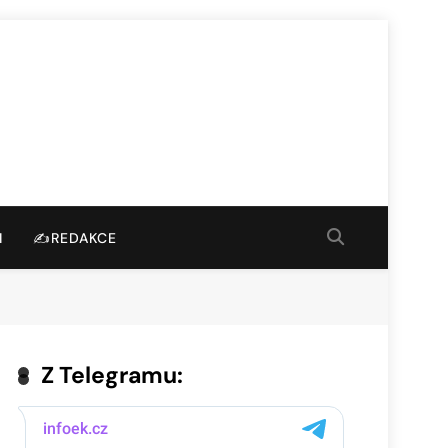
I
✍️REDAKCE
Z Telegramu: