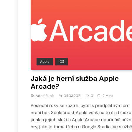
Apple
IOS
Jaká je herní služba Apple
Arcade?
Adolf Pupík
04.03.2021
0
2 Mins
Poslední roky se roztrhl pytel s předplatným pro
hraní her. Společnost Apple však na to šla trošku
jinak a jejich služba Apple Arcade nepřináší běžn
hry, jako je tomu třeba u Google Stadia. Ve služb