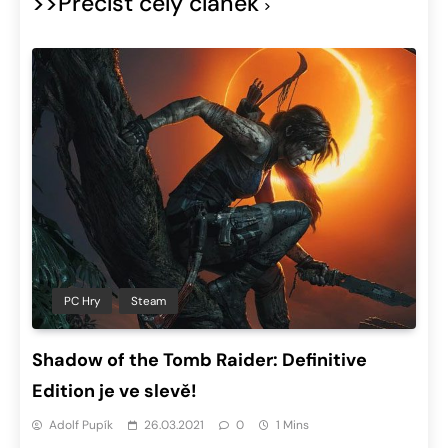
>>Přečíst celý článek
PC Hry
Steam
Shadow of the Tomb Raider: Definitive
Edition je ve slevě!
Adolf Pupík
26.03.2021
0
1 Mins