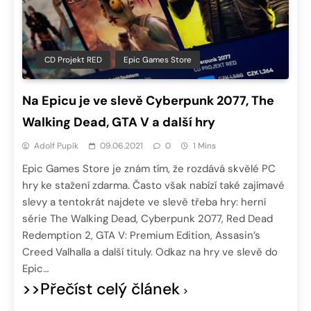
CD Projekt RED
Epic Games Store
Na Epicu je ve slevě Cyberpunk 2077, The
Walking Dead, GTA V a další hry
Adolf Pupík
09.06.2021
0
1 Mins
Epic Games Store je znám tím, že rozdává skvělé PC
hry ke stažení zdarma. Často však nabízí také zajímavé
slevy a tentokrát najdete ve slevě třeba hry: herní
série The Walking Dead, Cyberpunk 2077, Red Dead
Redemption 2, GTA V: Premium Edition, Assasin’s
Creed Valhalla a další tituly. Odkaz na hry ve slevě do
Epic…
>>Přečíst celý článek