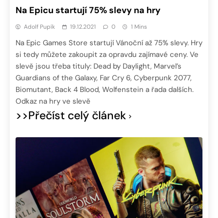
Na Epicu startují 75% slevy na hry
Adolf Pupík
19.12.2021
0
1 Mins
Na Epic Games Store startují Vánoční až 75% slevy. Hry
si tedy můžete zakoupit za opravdu zajímavé ceny. Ve
slevě jsou třeba tituly: Dead by Daylight, Marvel’s
Guardians of the Galaxy, Far Cry 6, Cyberpunk 2077,
Biomutant, Back 4 Blood, Wolfenstein a řada dalších.
Odkaz na hry ve slevě
>>Přečíst celý článek