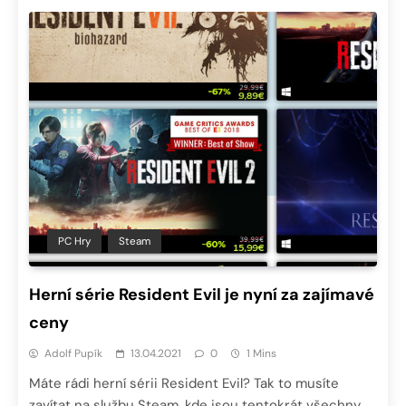
PC Hry
Steam
Herní série Resident Evil je nyní za zajímavé
ceny
Adolf Pupík
13.04.2021
0
1 Mins
Máte rádi herní sérii Resident Evil? Tak to musíte
zavítat na službu Steam, kde jsou tentokrát všechny