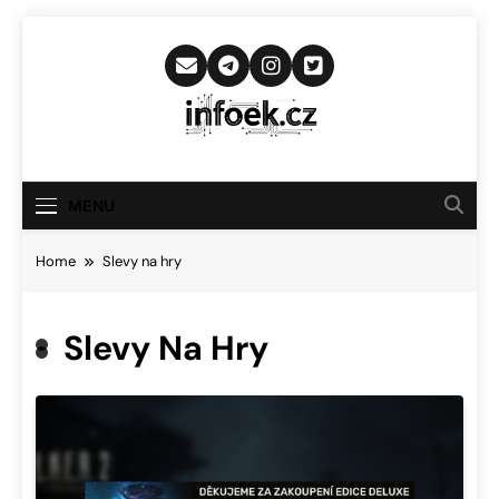
Skip
to
content
Infoek.cz
Web Věnující Se Technologickým
Novinkám
MENU
Home
Slevy na hry
Slevy Na Hry