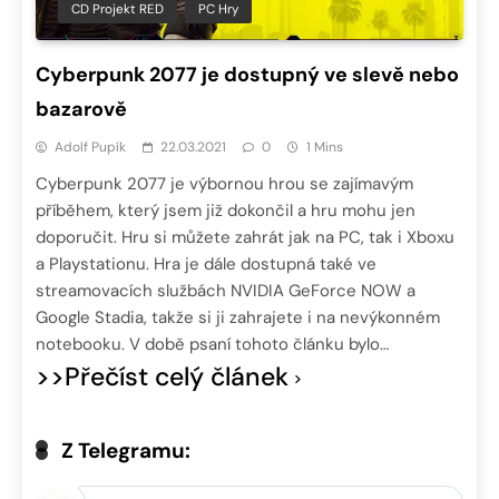
CD Projekt RED
PC Hry
Cyberpunk 2077 je dostupný ve slevě nebo
bazarově
Adolf Pupík
22.03.2021
0
1 Mins
Cyberpunk 2077 je výbornou hrou se zajímavým
příběhem, který jsem již dokončil a hru mohu jen
doporučit. Hru si můžete zahrát jak na PC, tak i Xboxu
a Playstationu. Hra je dále dostupná také ve
streamovacích službách NVIDIA GeForce NOW a
Google Stadia, takže si ji zahrajete i na nevýkonném
notebooku. V době psaní tohoto článku bylo…
>>Přečíst celý článek
Z Telegramu: