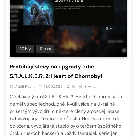
PC Hry
Steam
Probíhají slevy na upgrady edic
S.T.A.L.K.E.R. 2: Heart of Chornobyl
Adolf Pupík
18.09.2025
0
3 Mins
Očekávaný titul S.T.A.L.K.E.R. 2: Heart of Chornobyl to
neměl vůbec jednoduché. Kvůli válce na Ukrajině
přišel tým vývojářů o některé členy a později musel
být vývoj hry přesunut do Česka. Hra byla několikrát
odložena, vývojářské studio bylo terčem úspěšného
útoku ruských hackerů a každý fanoušek série jen