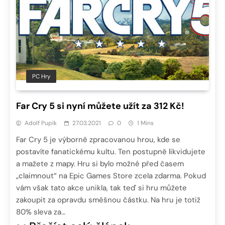
PC Hry
Far Cry 5 si nyní můžete užít za 312 Kč!
Adolf Pupík
27.03.2021
0
1 Mins
Far Cry 5 je výborně zpracovanou hrou, kde se
postavíte fanatickému kultu. Ten postupně likvidujete
a mažete z mapy. Hru si bylo možné před časem
„claimnout“ na Epic Games Store zcela zdarma. Pokud
vám však tato akce unikla, tak teď si hru můžete
zakoupit za opravdu směšnou částku. Na hru je totiž
80% sleva za…