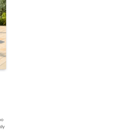
ho
ady