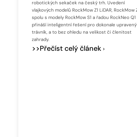
robotických sekaček na český trh. Uvedení
vlajkových modelů RockMow Z1 LiDAR, RockMow Z
spolu s modely RockMow S1 a řadou RockNeo Q1
přináší inteligentní řešení pro dokonale upravený
trávník, a to bez ohledu na velikost či členitost
zahrady.
>>Přečíst celý článek