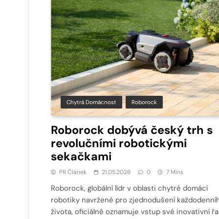
Chytrá Domácnost
Roborock
Roborock dobývá český trh s
revolučními robotickými
sekačkami
PR Článek
21.05.2026
0
7 Mins
Roborock, globální lídr v oblasti chytré domácí
robotiky navržené pro zjednodušení každodenní
života, oficiálně oznamuje vstup své inovativní ř