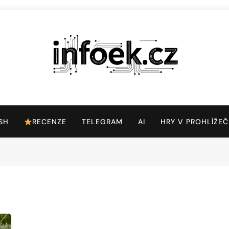
Infoek.cz
Web Věnující Se Technologickým Novinkám
SH
RECENZE
TELEGRAM
AI
HRY V PROHLÍŽEČ