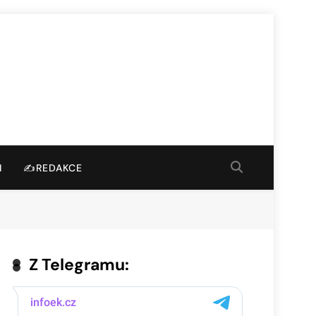
I
✍️REDAKCE
Z Telegramu: