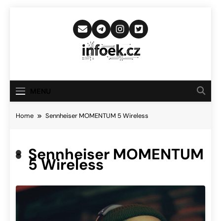
Skip
to
content
Infoek.cz
Web Věnující Se Technologickým
Novinkám
MENU
Home
Sennheiser MOMENTUM 5 Wireless
Sennheiser MOMENTUM
5 Wireless