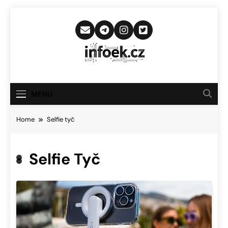
Skip
to
content
Infoek.cz
Web Věnující Se Technologickým
Novinkám
MENU
Home
Selfie tyč
Selfie Tyč