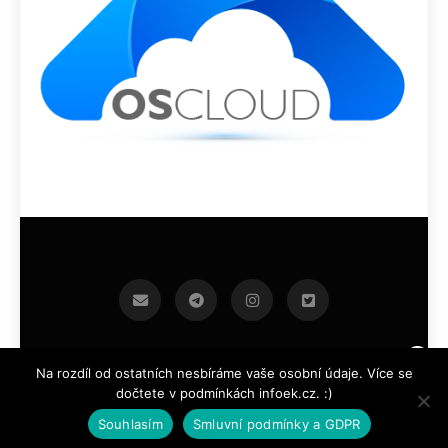
infoek.cz 2026.Developed By
.
BlazeThemes
Na rozdíl od ostatních nesbíráme vaše osobní údaje. Více se
dočtete v podmínkách infoek.cz. :)
Souhlasím
Smluvní podmínky a GDPR