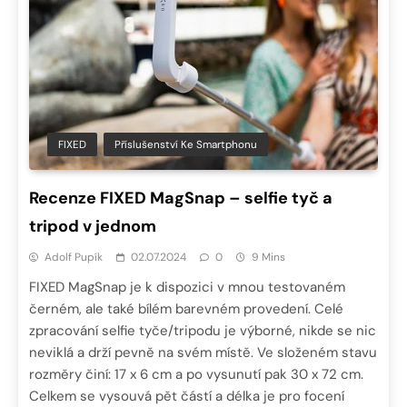
FIXED
Příslušenství Ke Smartphonu
Recenze FIXED MagSnap – selfie tyč a
tripod v jednom
Adolf Pupík
02.07.2024
0
9 Mins
FIXED MagSnap je k dispozici v mnou testovaném
černém, ale také bílém barevném provedení. Celé
zpracování selfie tyče/tripodu je výborné, nikde se nic
neviklá a drží pevně na svém místě. Ve složeném stavu
rozměry činí: 17 x 6 cm a po vysunutí pak 30 x 72 cm.
Celkem se vysouvá pět částí a délka je pro focení